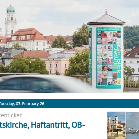
uesday, 03. February 26
enticker
skirche, Haftantritt, OB-