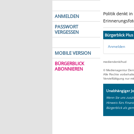
Politik denkt i
ANMELDEN
Erinnerungsfoto
PASSWORT
VERGESSEN
Bürgerblick Plus
Anmelden
MOBILE VERSION
mediendenk/hud
BÜRGERBLICK
ABONNIEREN
© Medienagentur Den
Alle Rechte vorbehalt
Vervielfältigung nur
Unabhängiger Jo
Wenn Sie uns zusätz
Hinweis fürs Finan
Bürgerblick als gem