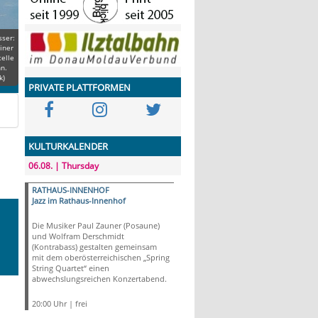
ser:
iner
telle
nn.
k)
PRIVATE PLATTFORMEN
KULTURKALENDER
06.08. | Thursday
RATHAUS-INNENHOF
Jazz im Rathaus-Innenhof
Die Musiker Paul Zauner (Posaune)
und Wolfram Derschmidt
(Kontrabass) gestalten gemeinsam
mit dem oberösterreichischen „Spring
String Quartet“ einen
abwechslungsreichen Konzertabend.
20:00 Uhr | frei