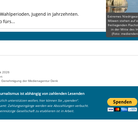
n Wahlperioden, Jugend in Jahrzehnten.
Extremes Niedrigwas
 fürs...
Möwen stehen auf e
freiliegenden Flachs
in der Mitte des I
(Foto: medienden
k 2026
en
 mit Genehmigung der Medienagentur Denk
urnalismus ist abhängig von zahlenden Lesenden
lich unterstützen wollen, hier können Sie „spenden“.
zamt: Zahlungseingänge werden wie Abozahlungen verbucht.
einnützige Gesellschaft zu etablieren ist in Arbeit.