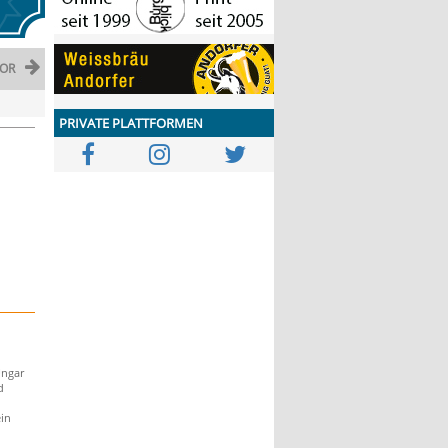
OR
PRIVATE PLATTFORMEN
Ungar
d
in