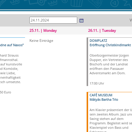
V
25.11. | Monday
26.11. | Tuesday
Keine Einträge
DOMPLATZ
adne auf Naxos"
Eröffnung Christkindlmarkt
hard Strauss
Oberbürgermeister Jürgen
fmannsthal.
Dupper, ein Vertreter des
 auf kunstvolle
Bischofs und der Landrat
nd Komödie,
eröffnen den Passauer
wie Liebe,
Adventsmarkt am Dom.
nenhaftigkeit
isch umsetzte.
17:00 Uhr
,50 Euro
CAFÉ MUSEUM
Mátyás Bartha Trio
Am Klavier präsentiert der 
sein zweites Album. Jazz un
Swing stehen auf dem
Programm. Begleitet wird se
Klavierspiel von Bass und
Schlagzeug.