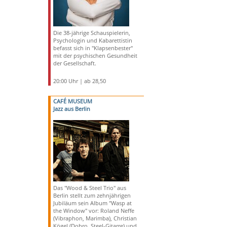
Die 38-jährige Schauspielerin,
Psychologin und Kabarettistin
befasst sich in "Klapsenbester"
mit der psychischen Gesundheit
der Gesellschaft.
20:00 Uhr | ab 28,50
CAFÉ MUSEUM
Jazz aus Berlin
Das "Wood & Steel Trio" aus
Berlin stellt zum zehnjährigen
Jubiläum sein Album "Wasp at
the Window" vor: Roland Neffe
(Vibraphon, Marimba), Christian
Kögel (Dobro, Steel-Gitarre) und