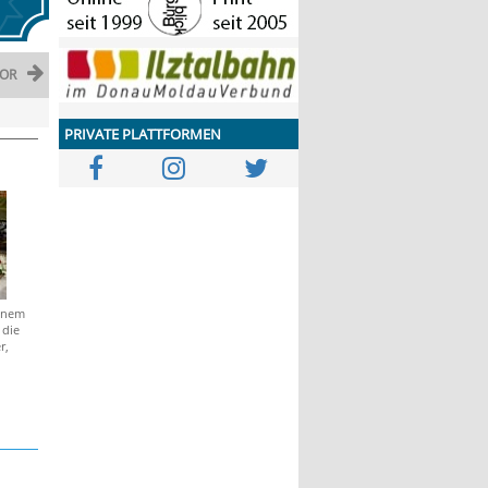
OR
PRIVATE PLATTFORMEN
einem
 die
r,