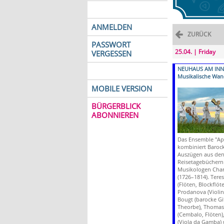
ANMELDEN
ZURÜCK
PASSWORT
25.04. | Friday
VERGESSEN
NEUHAUS AM INN
Musikalische Wan
MOBILE VERSION
BÜRGERBLICK
ABONNIEREN
Das Ensemble "Apo
kombiniert Baroc
Auszügen aus de
Reisetagebüchern
Musikologen Char
(1726–1814). Tere
(Flöten, Blockflöt
Prodanova (Violin
Bougt (barocke Gi
Theorbe), Thomas 
(Cembalo, Flöten)
(Viola da Gamba) 