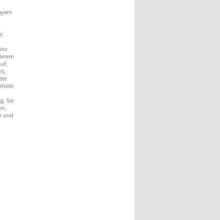
ayern
e:
inz
derem
uf;
r),
der
rhielt
g. Sie
en,
r und