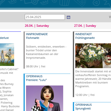
V
26.04. | Saturday
27.04. | Sunday
INNPROMENADE
INNENSTADT
derlust
Flohmarkt
Frühlingsmarkt
Stöbern, entdecken, erwerben -
bunter Trödel unter den
Kastanienbäumen an der
Innpromenade.
08:00 Uhr | frei
llo’s Cabinet"
Die Innenstadt startet mit 
kmusik mit
verkaufsoffenen Sonntag in
OPERNHAUS
n
warme Jahreszeit; 20 Händle
Premiere: "Lulu"
 des
Markttreiben mit buntem
les Burney
Programm.
sa Wrann
e), Sophia
12:00 Uhr | frei
e), Jonatan
tarren,
Pickering
OPERNHAUS
, Harry Buckoke
Sprungbrett
und Daniel