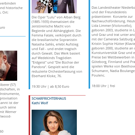
 verbinden
Das Landestheater Niederb
und historische
und der Freundeskreis
. Ort:
präsentieren Konzerte zur
Die Oper "Lulu" von Alban Berg
Nachwuchsförderung. Heut
(1885-1935) thematisiert die
Lida Limmer (Violoncello),
zerstörerische Macht von
Euro
geboren 2003, studierte in L
Begierde und Abhängigkeit. Die
und Graz und trat unter an
Femma Fatale, verkörpert durch
mit der Camerata Salzburg a
die brasilianische Sopranistin
Kristin Sophie Hütter (Klavie
Natasha Sallès, erlebt Aufstieg
geboren 2000, studierte an 
und Fall - und endet tragisch
Kunstuniversität Graz und e
durch Gewalt. Das Werk basiert
Preise bei Wettbewerben in
auf Wedekinds Tragödien
Göteborg, Finnland und Pra
"Erdgeist" und "Die Büchse der
spielen Werke von Beethov
Pandora". Gespielt wird die
Schumann, Nadia Boulange
reduzierte Orchesterfassung von
Poulenc.
Eberhard Kloke, 76.
berer (57)
18:00 Uhr | frei
19:30 Uhr | ab 8,50 Euro
dschaften, in
Instrumente,
provisation
SCHARFRICHTERHAUS
annt ist der
Kathi Wolf
urch seine
mit Werner
llwood-
,60