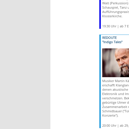
Watt (Perkussion)
Schauspiel, Tanz 
Aufführungspraxis
Klosterkirche.
19:30 Uhr | ab 7 
REDOUTE
"Indigo Tales"
Musiker Martin Käl
erschafft Klanglan
denen akustische 
Elektronik und Im
verschmelzen. Bek
gebürtige Ulmer d
Zusammenarbeit 
Schmidbauer ("To
Konzerte").
20:00 Uhr | ab 29