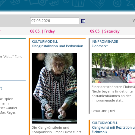
V
y
08.05. | Friday
09.05. | Saturday
KULTURMODELL
INNPROMENADE
Klanginstallation und Perkussion
Flohmarkt
er "Abba"-Fans
Einer der schönsten Flohmä
t
Niederbayerns findet unter
Kastanienbäumen an der
l spielt
Innpromenade statt.
ohann
sef Gabriel
08:00 Uhr | frei
Max Reger.
KULTURMODELL
Die Klangkünstlerin und
Klangkunst mit Rezitation 
Komponistin Limpe Fuchs führt
Elektronik