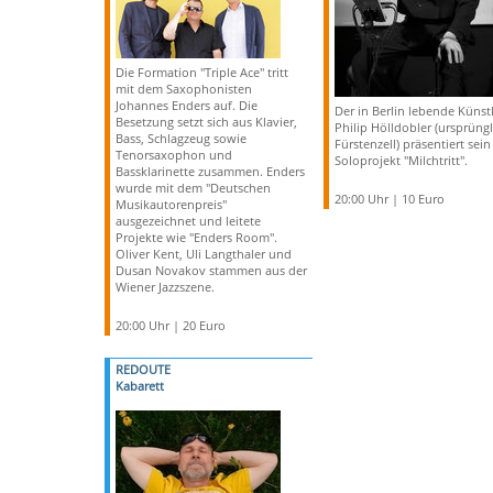
Die Formation "Triple Ace" tritt
mit dem Saxophonisten
Johannes Enders auf. Die
Der in Berlin lebende Künst
Besetzung setzt sich aus Klavier,
Philip Hölldobler (ursprüngl
Bass, Schlagzeug sowie
Fürstenzell) präsentiert sein
Tenorsaxophon und
Soloprojekt "Milchtritt".
Bassklarinette zusammen. Enders
wurde mit dem "Deutschen
20:00 Uhr | 10 Euro
Musikautorenpreis"
ausgezeichnet und leitete
Projekte wie "Enders Room".
Oliver Kent, Uli Langthaler und
Dusan Novakov stammen aus der
Wiener Jazzszene.
20:00 Uhr | 20 Euro
REDOUTE
Kabarett