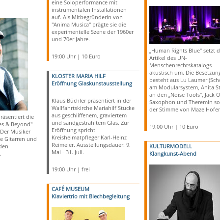
eine Soloperformance mit
instrumentalen Installationen
auf. Als Mitbegründerin von
"Anima Musica" prägte sie die
experimentelle Szene der 1960er
und 70er Jahre.
„Human Rights Blue“ setzt d
19:00 Uhr | 10 Euro
Artikel des UN-
Menschenrechtskatalogs
akustisch um. Die Besetzun
KLOSTER MARIA HILF
besteht aus Lu Laumer (Sch
Eröffnung Glaskunstausstellung
am Modularsystem, Anita St
an den „Noise Tools“, Jack 
Klaus Büchler präsentiert in der
Saxophon und Theremin so
Wallfahrtskirche Mariahilf Stücke
der Stimme von Maze Hofer
aus geschliffenem, graviertem
äsentiert die
und sandgestrahltem Glas. Zur
es & Beyond"
19:00 Uhr | 10 Euro
Eröffnung spricht
Der Musiker
Kreisheimatpfleger Karl-Heinz
ne Gitarren und
Reimeier. Ausstellungsdauer: 9.
nden
KULTURMODELL
Mai - 31. Juli.
.
Klangkunst-Abend
19:00 Uhr | frei
CAFÉ MUSEUM
Klaviertrio mit Blechbegleitung