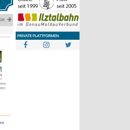
OR
PRIVATE PLATTFORMEN
rkte
 den
und