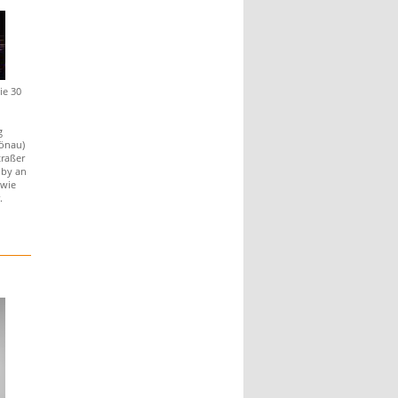
ie 30
g
önau)
raßer
Oby an
wie
.