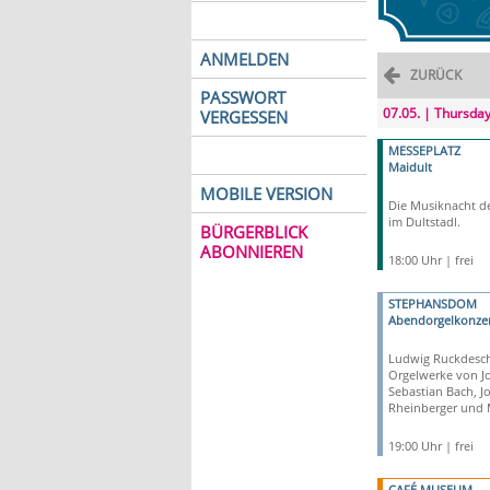
ANMELDEN
ZURÜCK
PASSWORT
07.05. | Thursda
VERGESSEN
MESSEPLATZ
Maidult
MOBILE VERSION
Die Musiknacht d
im Dultstadl.
BÜRGERBLICK
ABONNIEREN
18:00 Uhr | frei
STEPHANSDOM
Abendorgelkonzer
Ludwig Ruckdesche
Orgelwerke von J
Sebastian Bach, Jo
Rheinberger und 
19:00 Uhr | frei
CAFÉ MUSEUM