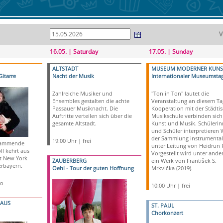
V
16.05. | Saturday
17.05. | Sunday
ALTSTADT
MUSEUM MODERNER KUNS
Gitarre
Nacht der Musik
Internationaler Museumsta
Zahlreiche Musiker und
"Ton in Ton" lautet die
Ensembles gestalten die achte
Veranstaltung an diesem Tag
Passauer Musiknacht. Die
Kooperation mit der Städti
Auftritte verteilen sich über die
Musikschule verbinden sich
gesamte Altstadt.
Kunst und Musik. Schüleri
und Schüler interpretieren 
der Sammlung instrumental
19:00 Uhr | frei
stammende
unter Leitung von Heidrun 
ll kehrt aus
Vorgestellt wird unter and
t New York
ZAUBERBERG
ein Werk von František S.
erbayern.
Oehl - Tour der guten Hoffnung
Mrkvička (2019).
ro
10:00 Uhr | frei
HAUS
ST. PAUL
Chorkonzert