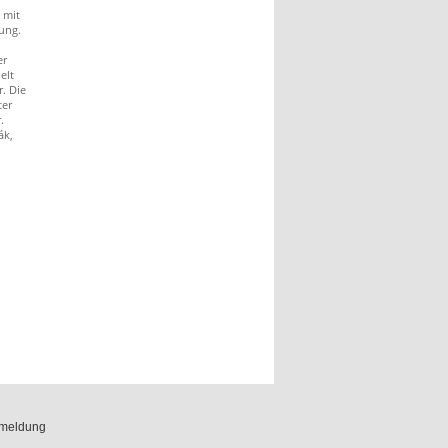
 mit
ung.
er
elt
. Die
ter
.
ák,
meldung