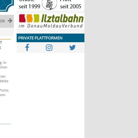
OR
PRIVATE PLATTFORMEN
T
g
: In
schen
nnen
Werke
Pontz.
erem