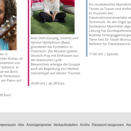
Ein musikalisches Abendlob
Texten zu Trauer und Hoffn
Es musiziert das
Frauenstimmenensemble d
Dommusik. An der Orgel spi
Domkantor Maximilian Jäger
Leitung hat Domkapellmeis
Andreas Unterguggenberger
Ariel Oehl (Gesang, Gitarre) und
Texte liest Dr. István Bruncs
Hjörtur Hjörleifsson (Bass)
Referent für Trauerpastoral.
gründeten die Formation in
Österreich. Die Musiker spielen
en in
17:00 Uhr | Spende
Deutsch-Pop mit Einflüssen aus
ten Kubas, ist
der klassischen Lyrik.
itarristin von
Bekanntheit erlangte die Gruppe
“ bekannt. In
auch als Begleitung von Herbert
sie mit Boris
Grönemeyer auf dessen Tournee.
er Perkussion
 am Piano auf
20:00 Uhr | ab 28 Euro
,50 Euro
Impressum
Abo
Anzeigenpreise
Verkaufsstellen
Archiv
Passwort vergessen
An