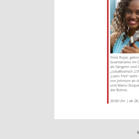
Yinet Rojas, gebor
Guantánamo im Os
als Sängerin und G
„cubaBoarisch 2.0
„Latin-Tres“ steht 
von Johnson an d
und Marco Duque
der Bühne.
20:00 Uhr | ab 28