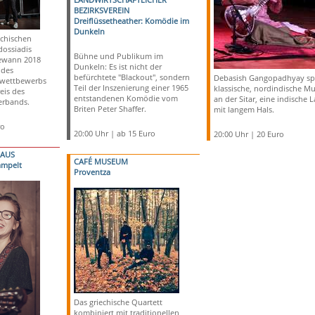
BEZIRKSVEREIN
Dreiflüssetheather: Komödie im
Dunkeln
echischen
dossiadis
Bühne und Publikum im
ewann 2018
Dunkeln: Es ist nicht der
 des
befürchtete "Blackout", sondern
Debasish Gangopadhyay spi
zwettbewerbs
Teil der Inszenierung einer 1965
klassische, nordindische Mu
eis des
entstandenen Komödie vom
an der Sitar, eine indische 
erbands.
Briten Peter Shaffer.
mit langem Hals.
ro
20:00 Uhr | ab 15 Euro
20:00 Uhr | 20 Euro
HAUS
CAFÉ MUSEUM
ampelt
Proventza
Das griechische Quartett
kombiniert mit traditionellen