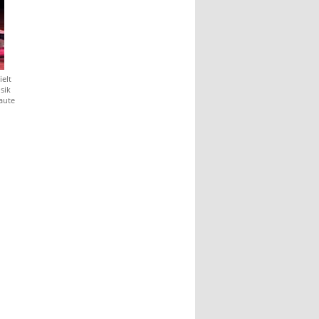
elt
sik
Laute