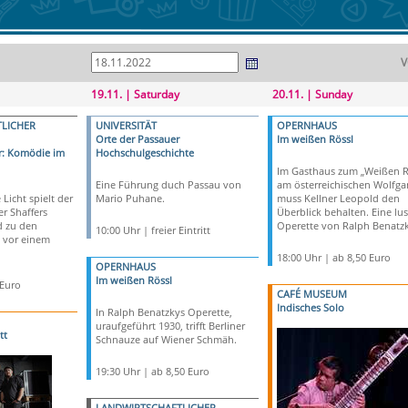
V
19.11. | Saturday
20.11. | Sunday
LICHER
UNIVERSITÄT
OPERNHAUS
Orte der Passauer
Im weißen Rössl
r: Komödie im
Hochschulgeschichte
Im Gasthaus zum „Weißen R
Eine Führung duch Passau von
am österreichischen Wolfga
Licht spielt der
Mario Puhane.
muss Kellner Leopold den
r Shaffers
Überblick behalten. Eine lus
 zu den
Operette von Ralph Benatzk
10:00 Uhr | freier Eintritt
 vor einem
18:00 Uhr | ab 8,50 Euro
OPERNHAUS
Im weißen Rössl
 Euro
CAFÉ MUSEUM
Indisches Solo
In Ralph Benatzkys Operette,
uraufgeführt 1930, trifft Berliner
tt
Schnauze auf Wiener Schmäh.
19:30 Uhr | ab 8,50 Euro
LANDWIRTSCHAFTLICHER