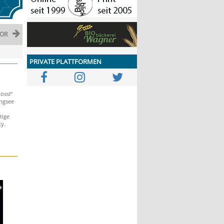
OR
PRIVATE PLATTFORMEN
össl“
ngsee
tige
y.