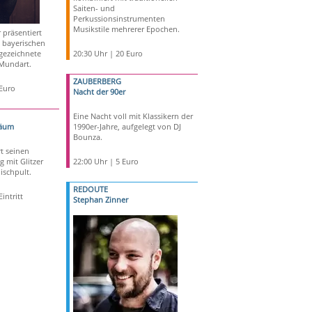
Saiten- und
Perkussionsinstrumenten
Musikstile mehrerer Epochen.
präsentiert
 bayerischen
sgezeichnete
20:30 Uhr | 20 Euro
 Mundart.
ZAUBERBERG
 Euro
Nacht der 90er
Eine Nacht voll mit Klassikern der
läum
1990er-Jahre, aufgelegt von DJ
Bounza.
t seinen
 mit Glitzer
22:00 Uhr | 5 Euro
schpult.
REDOUTE
intritt
Stephan Zinner