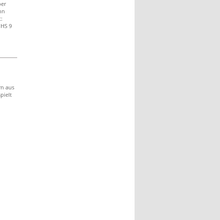
ber
hn
:
 HS 9
rn aus
pielt