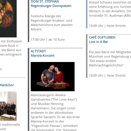
DOM ST. STEPHAN
Robert Schwarz berichtet ü
Regensburger Domspatzen
seine Erfahrung von fünfze
Wintern in der Antarktis. Ort
Innstraße 31, Audimax (AM)
Festliche Klänge des
Regensburger Knaben- und
Mädchenchors zum zweiten
19:00 Uhr | freier Eintritt
Advent.
CAFÉ DUFTLEBEN
17:00 Uhr | ab 10 Euro
mit Einflüssen
Lost in A Bar
owie Rock n'
t die Band aus
ALTSTADT
Die Jazz-Band mit Mitgliede
ren erfolgreich
Mantra-Konzert
München und Regensburg s
"Die etwas andere
Weihnachtsgeschichte".
ro
19:00 Uhr | freier Eintritt
 Hardchor
Mantrasängerin Aleaha
Gandharvika ("The Love Keys")
und Musiker Henning
Hantelmann. Sie singen unter
anderem in der altindischen
Sprache Sanskrit. Es sei das erste
Mantra-Konzert in der
 traditionelle
"Yogaschule Passau", schreiben
 und
die Veranstalter. Ort: Steinweg