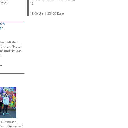
lager.
13.
19:00 Uhr | 25/ 30 Euro
NOR
er
bespielt der
ühnen: "Hotel
n" und "Ist das
.
ro
s Passauer
deon-Orchester"