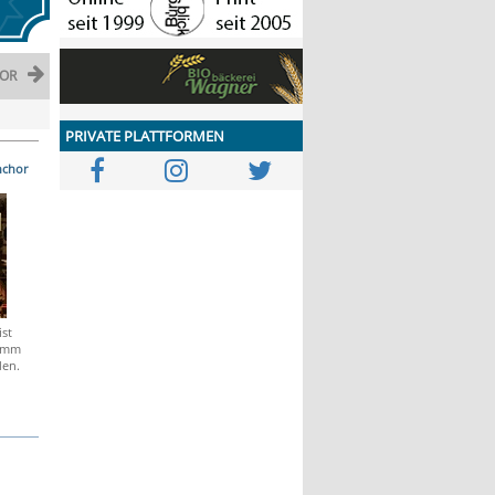
OR
PRIVATE PLATTFORMEN
nchor
ist
ramm
den.