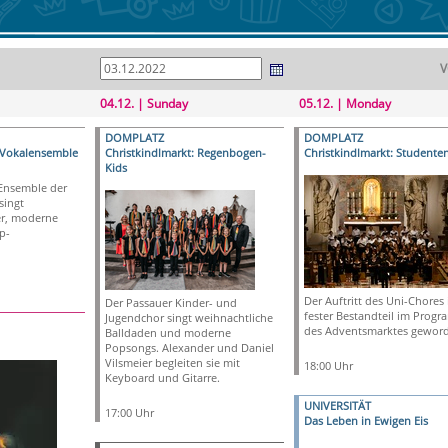
V
04.12. | Sunday
05.12. | Monday
DOMPLATZ
DOMPLATZ
: Vokalensemble
Christkindlmarkt: Regenbogen-
Christkindlmarkt: Studente
Kids
Ensemble der
singt
der, moderne
p-
Der Auftritt des Uni-Chores 
Der Passauer Kinder- und
fester Bestandteil im Prog
Jugendchor singt weihnachtliche
des Adventsmarktes gewor
Balldaden und moderne
Popsongs. Alexander und Daniel
Vilsmeier begleiten sie mit
18:00 Uhr
Keyboard und Gitarre.
UNIVERSITÄT
17:00 Uhr
Das Leben in Ewigen Eis