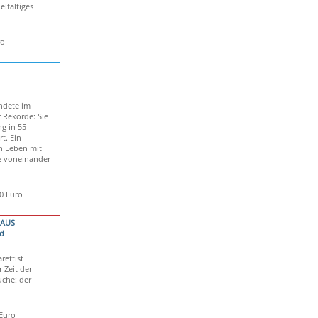
elfältiges
ro
ndete im
 Rekorde: Sie
ng in 55
t. Ein
in Leben mit
ie voneinander
50 Euro
HAUS
d
rettist
r Zeit der
che: der
 Euro