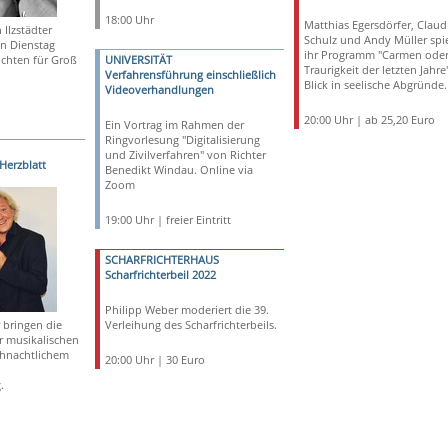
18:00 Uhr
Matthias Egersdörfer, Claud
 Ilzstädter
Schulz und Andy Müller spi
den Dienstag
ihr Programm "Carmen oder
ichten für Groß
UNIVERSITÄT
Traurigkeit der letzten Jahre"
Verfahrensführung einschließlich
Blick in seelische Abgründe.
Videoverhandlungen
20:00 Uhr | ab 25,20 Euro
Ein Vortrag im Rahmen der
Ringvorlesung "Digitalisierung
und Zivilverfahren" von Richter
Herzblatt
Benedikt Windau. Online via
Zoom
19:00 Uhr | freier Eintritt
SCHARFRICHTERHAUS
Scharfrichterbeil 2022
Philipp Weber moderiert die 39.
 bringen die
Verleihung des Scharfrichterbeils.
r musikalischen
hnachtlichem
20:00 Uhr | 30 Euro
.