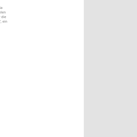
ia
elen
 die
, ein