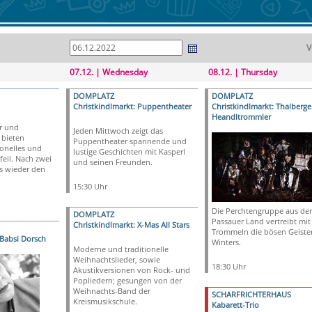
V
07.12. | Wednesday
08.12. | Thursday
DOMPLATZ
DOMPLATZ
Christkindlmarkt: Puppentheater
Christkindlmarkt: Thalberge
Heandltrommler
er und
Jeden Mittwoch zeigt das
bieten
Puppentheater spannende und
ionelles und
lustige Geschichten mit Kasperl
feil. Nach zwei
und seinen Freunden.
's wieder den
15:30 Uhr
Die Perchtengruppe aus de
DOMPLATZ
Passauer Land vertreibt mit
Christkindlmarkt: X-Mas All Stars
Trommeln die bösen Geiste
 Babsi Dorsch
Winters.
Moderne und traditionelle
Weihnachtslieder, sowie
18:30 Uhr
Akustikversionen von Rock- und
Popliedern; gesungen von der
Weihnachts-Band der
SCHARFRICHTERHAUS
Kreismusikschule.
Kabarett-Trio