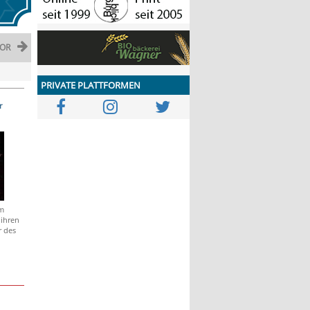
OR
PRIVATE PLATTFORMEN
r
m
 ihren
r des