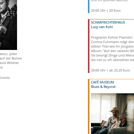
20:00 Uhr | 20 Euro
SCHARFRICHTERHAUS
Lucy van Kuhl
Programm Kölner Pianistin
Corrina Fuhrmann trägt de
selben Titel wie ihr jüngstes
Album: "Auf den zweiten Bli
teur, jeder
Sie besingt Dinge und Mens
 auf der Bühne
die viel zu oft übersehen w
David Wildner
d.
20:00 Uhr | ab 25,20 Euro
intritt
CAFÉ MUSEUM
Blues & Beyond