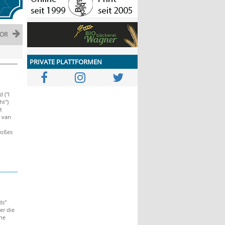
OR
PRIVATE PLATTFORMEN
 ("I
ht")
t
 van
roßes
ds"
er die
ne