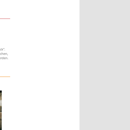
n
ck".
chen,
erden.