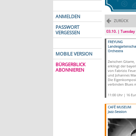
ANMELDEN
ZURÜCK
PASSWORT
03.10. | Tuesday
VERGESSEN
FREYUNG
Landesgartensch
Orchestra
MOBILE VERSION
Zwischen Gitarre,
BÜRGERBLICK
erklingt der baye
ABONNIEREN
von Fabrizio Feu
und Johannes Mari
Die Eigenkomposi
verbinden Blues m
11:00 Uhr | 16 Eu
CAFÉ MUSEUM
Jazz-Session