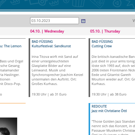
V
04.10. | Wednesday
05.10. | Thursday
BAD FÜSSING
BAD FÜSSING
au: The Lemon
Kulturfestival: Sandkunst
Cutting Crew
Irina Titova wirft mit Sand auf
Die britisch-kanadische Band
 Bass und Orgel
einer untergeleuchteten
just died in your arms tonig
rische Gesang
Glasplatte Bilder auf eine
löste sich 1993 auf, doch sei
ersalamander
Leinwand. Musik und
2006 treten Frontmann Nick
a Haslinger.
Synchronsprecher Joachim Kerzel
Eede und Gitarrist Gareth
tionen
untermalen den Auftritt. Ort:
Moulton wieder auf. Ort: G
it Disco-Pop.
Großes Kurhaus.
Kurhaus.
ro
19:30 Uhr | ab 31 Euro
19:30 Uhr | ab 38 Euro
REDOUTE
Jazz mit Christiane Öttl
"Those Golden Jazz Standar
nennt sich das Konzert, in d
Passauer Musikerin Christia
Öttl im Quintett auftritt.