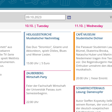
V
10.10. | Tuesday
11.10. | Wednesday
HEILIGGEISTKIRCHE
CAFÉ MUSEUM
Musikalischer Nachmittag
Studentische Dichter
rtett" aus
Das Duo "Stromlos", Gitarre und
Die Passauer Studenten Lau
 bekannt
Akkordeon, spielt Oldies, Blues
Blümel, Ekaterina Broska,
ie TV-Serie
und Wiener Lieder.
Natascha Huber und Martin
 spielt Welthits
Niedermeier tragen ihre Tex
nstrumenten.
vor. Die Regensburgerin H
15:00 Uhr | 5 Euro
us.
Orthuber umrahmt den Ab
musikalisch.
ZAUBERBERG
ro
Wirtschaft-Party
20:00 Uhr | freier Eintritt
Feier der Fachschaft Wirtschaft
SCHARFRICHTERHAUS
der Universität Passau zum
Lesung: Damenopfer
Semesterbeginn.
Autor Steffen Kopetzky ließ
22:00 Uhr
seinem Roman, der vom Le
der deutsch-sowjetischen
Schriftstellerin und