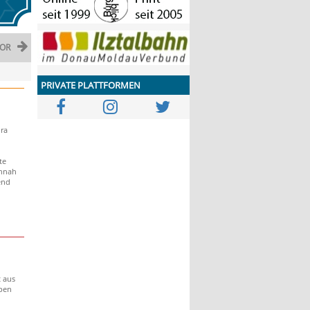
OR
PRIVATE PLATTFORMEN
ra
te
annah
end
t aus
ben