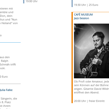
19:00 Uhr
19:30 Uhr | 25 Euro
ntieren mit
emble und
CAFÉ MUSEUM
Zion, dein
Jazz-Session
lius und "Nun
 Heiland" von
ro
 aus den
n Ralph
Schmäh trifft
auze.
50 Euro
Ob Profi oder Amateur, jede
sein Können auf der Bühne
zeigen. Gitarrist David Wild
Julia Falke
eröffnet den Abend.
 Sängerin, die
20:00 Uhr | freier Eintritt
 8. Platz
it ihrem