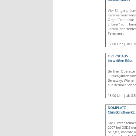
Vier Sänger präse
Kammermusikens
Orgel "Frohlocke, 
Erlöser" von Homi
komm, der Heiden
Telemann.
17:00 Uhr | 10 Eu
OPERNHAUS
Im weißen Rössl
Berliner Operette
1930er-Jahren vo
Benatzky. Wiener 
auf Berliner Schn
18:00 Uhr | ab 8,
DOMPLATZ
Christkindlmarkt: 
Die Fürstenzellner
2007 bei DSDS den
belegte, möchte m