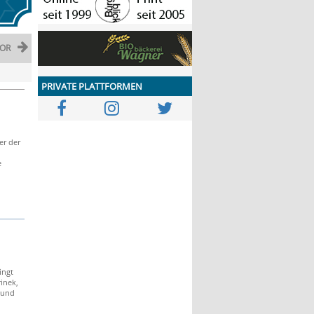
OR
PRIVATE PLATTFORMEN
er der
e
ingt
inek,
 und