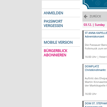
ANMELDEN
ZURÜCK
PASSWORT
03.12. | Sunday
VERGESSEN
ST ANNA KAPELLE
Adventskonzert
MOBILE VERSION
Die Passauer Band 
Folkmusik zum er
BÜRGERBLICK
ABONNIEREN
16:00 Uhr | freier E
DOMPLATZ
Christkindlmarkt:
Auftritt des Ehepa
Martin Kronawitte
der Marktkapelle 
16:00 Uhr
DOM ST. STEPHA
Kammermusik