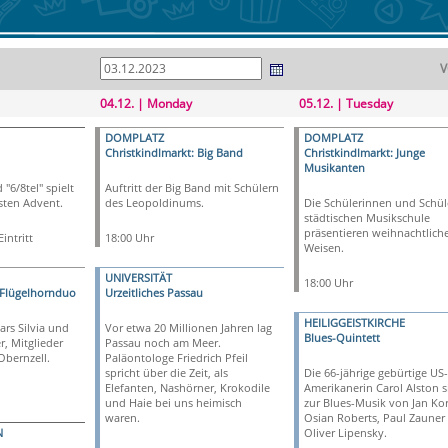
V
04.12. | Monday
05.12. | Tuesday
DOMPLATZ
DOMPLATZ
Christkindlmarkt: Big Band
Christkindlmarkt: Junge
Musikanten
"6/8tel" spielt
Auftritt der Big Band mit Schülern
sten Advent.
des Leopoldinums.
Die Schülerinnen und Schül
städtischen Musikschule
präsentieren weihnachtlich
intritt
18:00 Uhr
Weisen.
UNIVERSITÄT
18:00 Uhr
 Flügelhornduo
Urzeitliches Passau
HEILIGGEISTKIRCHE
ars Silvia und
Vor etwa 20 Millionen Jahren lag
Blues-Quintett
r, Mitglieder
Passau noch am Meer.
Obernzell.
Paläontologe Friedrich Pfeil
spricht über die Zeit, als
Die 66-jährige gebürtige US-
Elefanten, Nashörner, Krokodile
Amerikanerin Carol Alston s
und Haie bei uns heimisch
zur Blues-Musik von Jan Kor
waren.
Osian Roberts, Paul Zauner
N
Oliver Lipensky.