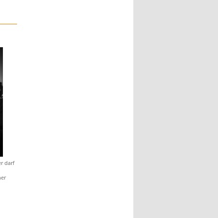
r darf
ner