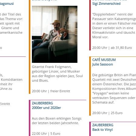
rtagsmusi
Sigi Zimmerschied
 der Titel des
"Dopplerleben" nennt der
das Thema vor:
Passauer sein Kabarettpro
tt spielt mit
in dem er einen Fälscher mi
 Gitarre und
Dieser verliebt sich in eine
amerikanische
Klimaaktivistin und täuscht 
Moral vor.
ro
20:00 Uhr | ab 31,80 Euro
CAFÉ MUSEUM
Julie Sassoon
Gitarrist Frank Folgmann,
gebürtiger Linzer, und Musiker
s,
Die gebürtige Britin am Pia
aus der Region spielen Jazz, Soul
d Komödianten
Quartett mit zwei Deutsche
und Blues.
heit ihr
einem Österreicher. Die Jazz
ühne zu
Kompositionen ihres Album
20:00 Uhr | freier Eintritt
"Voyages" weisen keine
vertrauten Sequenzen oder
Schemata auf.
ZAUBERBERG
intritt
2000er und 2020er
20:00 Uhr | 25 Euro
Aus den Boxen erklingen Songs
der letzten beiden Jahrzehnte.
ZAUBERBERG
Back to Vinyl
22:00 Uhr | 5 Euro