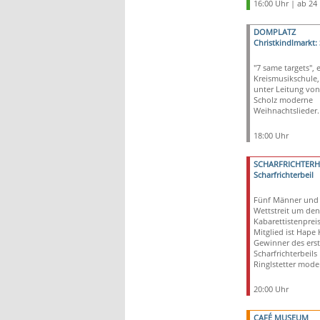
16:00 Uhr | ab 24
DOMPLATZ
Christkindlmarkt:
"7 same targets", 
Kreismusikschule,
unter Leitung vo
Scholz moderne
Weihnachtslieder.
18:00 Uhr
SCHARFRICHTER
Scharfrichterbeil
Fünf Männer und 
Wettstreit um den
Kabarettistenpreis.
Mitglied ist Hape 
Gewinner des ers
Scharfrichterbeils
Ringlstetter moder
20:00 Uhr
CAFÉ MUSEUM