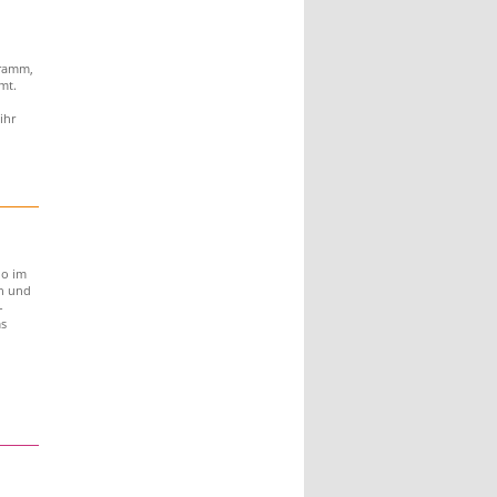
gramm,
mt.
ihr
no im
n und
-
s