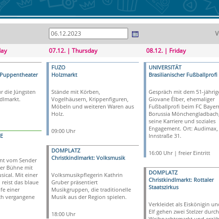
V
day
07.12. | Thursday
08.12. | Friday
FUZO
UNIVERSITÄT
 Puppentheater
Holzmarkt
Brasilianischer Fußballprofi
r die Jüngsten
Stände mit Körben,
Gespräch mit dem 51-jährig
dlmarkt.
Vogelhäusern, Krippenfiguren,
Giovane Élber, ehemaliger
Möbeln und weiteren Waren aus
Fußballprofi beim FC Bayer
Holz.
Borussia Mönchengladbach,
seine Karriere und soziales
Engagement. Ort: Audimax,
09:00 Uhr
E
Innstraße 31.
DOMPLATZ
16:00 Uhr | freier Eintritt
Christkindlmarkt: Volksmusik
nt vom Sender
der Bühne mit
DOMPLATZ
ical. Mit einer
Volksmusikpflegerin Kathrin
Christkindlmarkt: Rottaler
 reist das blaue
Gruber präsentiert
Staatszirkus
fe einer
Musikgruppen, die traditionelle
ch vergangene
Musik aus der Region spielen.
Verkleidet als Eiskönigin un
Elf gehen zwei Stelzer durc
18:00 Uhr
Weihnachtsmarkt und erzäh