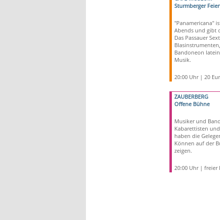
Sturmberger Feie
"Panamericana" ist
Abends und gibt 
Das Passauer Sexte
Blasinstrumenten,
Bandoneon latein
Musik.
20:00 Uhr | 20 Eu
ZAUBERBERG
Offene Bühne
Musiker und Band
Kabarettisten un
haben die Gelegen
Können auf der B
zeigen.
20:00 Uhr | freier E