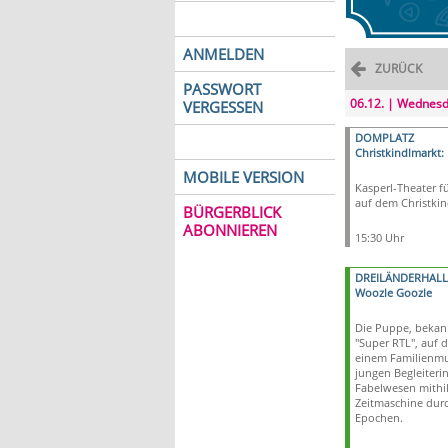
ANMELDEN
ZURÜCK
PASSWORT
06.12. | Wednes
VERGESSEN
DOMPLATZ
Christkindlmarkt:
MOBILE VERSION
Kasperl-Theater fü
auf dem Christkin
BÜRGERBLICK
ABONNIEREN
15:30 Uhr
DREILÄNDERHALL
Woozle Goozle
Die Puppe, bekan
"Super RTL", auf 
einem Familienmus
jungen Begleiterin
Fabelwesen mithil
Zeitmaschine dur
Epochen.