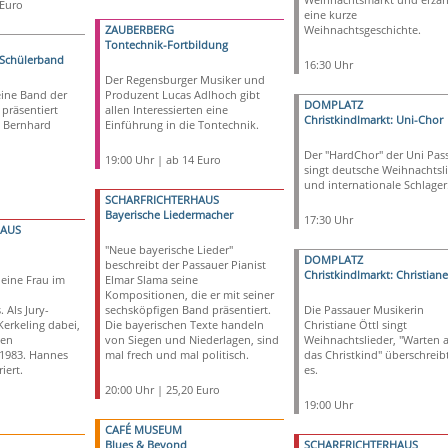
 Euro
eine kurze
ZAUBERBERG
Weihnachtsgeschichte.
Tontechnik-Fortbildung
 Schülerband
16:30 Uhr
Der Regensburger Musiker und
eine Band der
Produzent Lucas Adlhoch gibt
DOMPLATZ
 präsentiert
allen Interessierten eine
Christkindlmarkt: Uni-Chor
n Bernhard
Einführung in die Tontechnik.
Der "HardChor" der Uni Pas
19:00 Uhr | ab 14 Euro
singt deutsche Weihnachtsl
und internationale Schlager
SCHARFRICHTERHAUS
Bayerische Liedermacher
17:30 Uhr
HAUS
"Neue bayerische Lieder"
DOMPLATZ
beschreibt der Passauer Pianist
Christkindlmarkt: Christiane
eine Frau im
Elmar Slama seine
Kompositionen, die er mit seiner
 Als Jury-
sechsköpfigen Band präsentiert.
Die Passauer Musikerin
Kerkeling dabei,
Die bayerischen Texte handeln
Christiane Öttl singt
ten
von Siegen und Niederlagen, sind
Weihnachtslieder, "Warten 
 1983. Hannes
mal frech und mal politisch.
das Christkind" überschreibt
iert.
es.
20:00 Uhr | 25,20 Euro
19:00 Uhr
CAFÉ MUSEUM
Blues & Beyond
SCHARFRICHTERHAUS