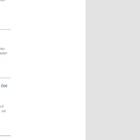
sau
ieder
.
 Öttl
auf
 sie