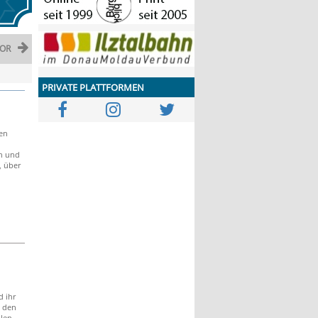
OR
PRIVATE PLATTFORMEN
en
n und
 über
d ihr
h den
len