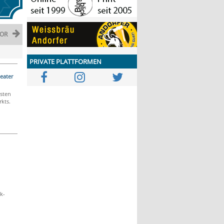
OR
PRIVATE PLATTFORMEN
eater
gsten
rkts.
k-