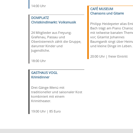
14:00 Uhr
CAFÉ MUSEUM
Chansons und Gitarre
DOMPLATZ
Christkindlmarkt: Volksmusik
Philipp Heidepeter alias Emi
Bach trägt am Piano Chans
24 Mitglieder aus Freyung-
mit teilweise banalen Them
Grafenau, Passau und
vor; Gitarrist Johannes
Oberösterreich zählt die Gruppe,
Baumgardt singt über Heim
darunter Kinder und
und kleine Dinge im Leben.
Jugendliche.
20:00 Uhr | freier Eintritt
18:00 Uhr
GASTHAUS VOGL
Krimidinner
Drei-Gänge-Menü mit
traditioneller und saisonaler Kost
kombiniert mit einem
Krimitheater.
19:00 Uhr | 85 Euro