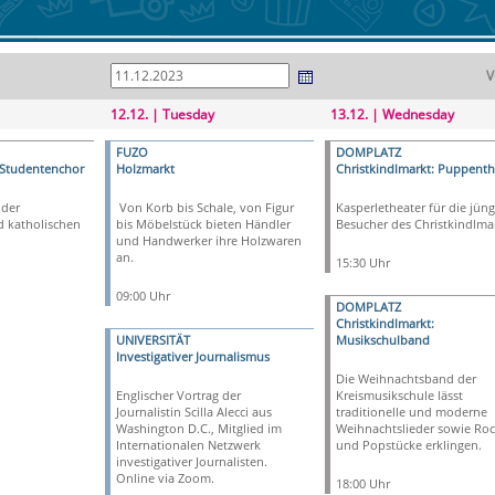
V
12.12. | Tuesday
13.12. | Wednesday
FUZO
DOMPLATZ
 Studentenchor
Holzmarkt
Christkindlmarkt: Puppenth
 der
Von Korb bis Schale, von Figur
Kasperletheater für die jün
d katholischen
bis Möbelstück bieten Händler
Besucher des Christkindlma
.
und Handwerker ihre Holzwaren
an.
15:30 Uhr
09:00 Uhr
DOMPLATZ
Christkindlmarkt:
UNIVERSITÄT
Musikschulband
Investigativer Journalismus
Die Weihnachtsband der
Englischer Vortrag der
Kreismusikschule lässt
Journalistin Scilla Alecci aus
traditionelle und moderne
Washington D.C., Mitglied im
Weihnachtslieder sowie Roc
Internationalen Netzwerk
und Popstücke erklingen.
investigativer Journalisten.
Online via Zoom.
18:00 Uhr