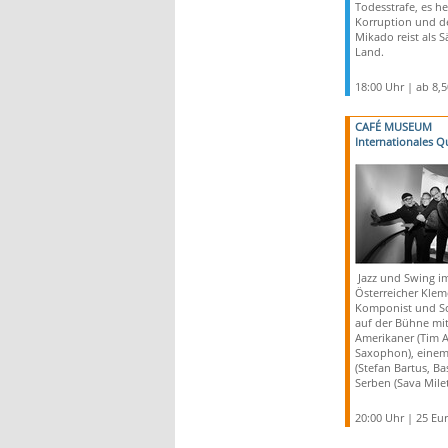
Todesstrafe, es he
Korruption und d
Mikado reist als 
Land.
18:00 Uhr | ab 8,
CAFÉ MUSEUM
Internationales Q
Jazz und Swing im
Österreicher Klem
Komponist und Sc
auf der Bühne mi
Amerikaner (Tim 
Saxophon), eine
(Stefan Bartus, B
Serben (Sava Milet
20:00 Uhr | 25 Eu