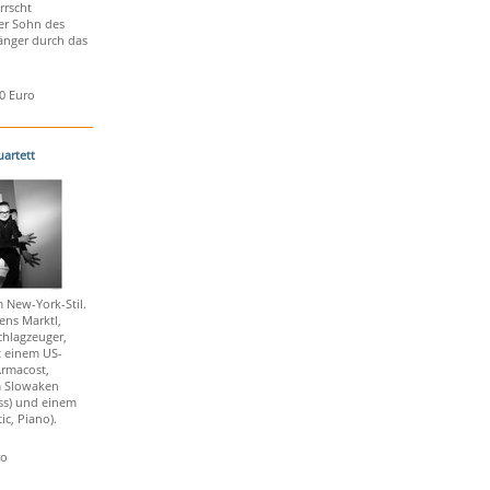
rrscht
er Sohn des
Sänger durch das
50 Euro
uartett
 New-York-Stil.
ens Marktl,
hlagzeuger,
t einem US-
Armacost,
m Slowaken
ass) und einem
ic, Piano).
ro