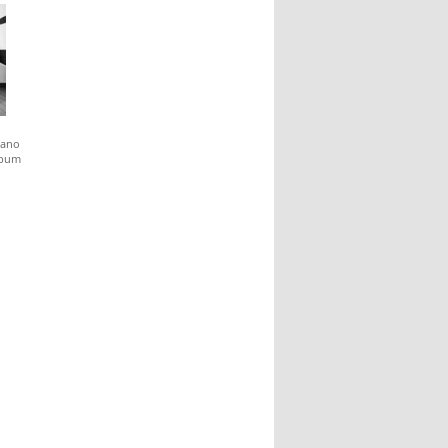
iano
lbum