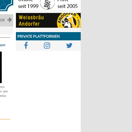
OR
PRIVATE PLATTFORMEN
zert
ren
an der
ella