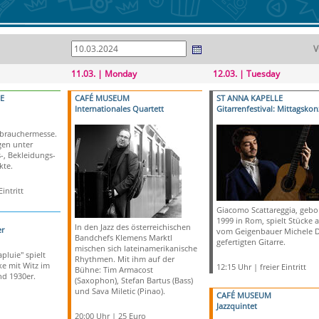
V
11.03. | Monday
12.03. | Tuesday
E
CAFÉ MUSEUM
ST ANNA KAPELLE
Internationales Quartett
Gitarrenfestival: Mittagskon
rbrauchermesse.
en unter
-, Bekleidungs-
kte.
intritt
Giacomo Scattareggia, gebo
1999 in Rom, spielt Stücke 
In den Jazz des österreichischen
r
vom Geigenbauer Michele D
Bandchefs Klemens Marktl
gefertigten Gitarre.
mischen sich lateinamerikanische
pluie" spielt
Rhythmen. Mit ihm auf der
e mit Witz im
12:15 Uhr | freier Eintritt
Bühne: Tim Armacost
und 1930er.
(Saxophon), Stefan Bartus (Bass)
und Sava Miletic (Pinao).
CAFÉ MUSEUM
Jazzquintet
20:00 Uhr | 25 Euro