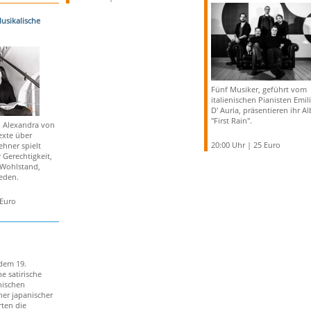
Musikalische
Fünf Musiker, geführt vom
italienischen Pianisten Emil
D' Auria, präsentieren ihr A
"First Rain".
in Alexandra von
exte über
20:00 Uhr | 25 Euro
hner spielt
 Gerechtigkeit,
 Wohlstand,
ieden.
 Euro
dem 19.
ne satirische
anischen
iner japanischer
rten die