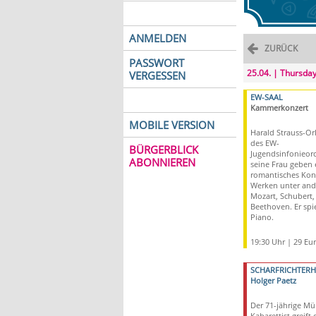
ANMELDEN
ZURÜCK
PASSWORT
25.04. | Thursda
VERGESSEN
EW-SAAL
Kammerkonzert
MOBILE VERSION
Harald Strauss-Orl
des EW-
BÜRGERBLICK
Jugendsinfonieorc
ABONNIEREN
seine Frau geben 
romantisches Konz
Werken unter an
Mozart, Schubert
Beethoven. Er spie
Piano.
19:30 Uhr | 29 Eu
SCHARFRICHTER
Holger Paetz
Der 71-jährige M
Kabarettist greift 