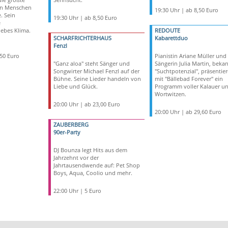
en Menschen
19:30 Uhr | ab 8,50 Euro
. Sein
19:30 Uhr | ab 8,50 Euro
e
iebes Klima.
REDOUTE
SCHARFRICHTERHAUS
Kabarettduo
Fenzl
,50 Euro
Pianistin Ariane Müller und
"Ganz aloa" steht Sänger und
Sängerin Julia Martin, bekan
Songwirter Michael Fenzl auf der
"Suchtpotenzial", präsentie
Bühne. Seine Lieder handeln von
mit "Bällebad Forever" ein
Liebe und Glück.
Programm voller Kalauer u
Wortwitzen.
20:00 Uhr | ab 23,00 Euro
20:00 Uhr | ab 29,60 Euro
ZAUBERBERG
90er-Party
DJ Bounza legt Hits aus dem
Jahrzehnt vor der
Jahrtausendwende auf: Pet Shop
Boys, Aqua, Coolio und mehr.
22:00 Uhr | 5 Euro