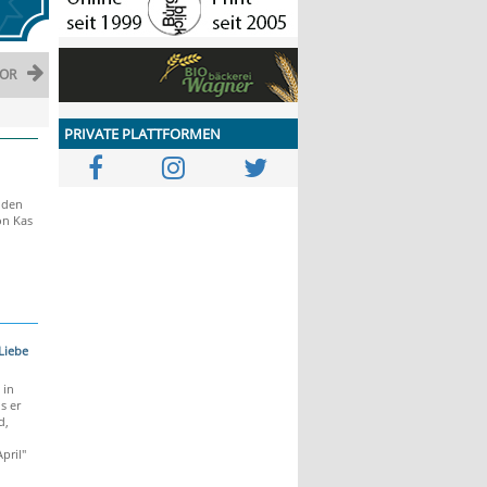
OR
PRIVATE PLATTFORMEN
uden
on Kas
 Liebe
 in
s er
d,
pril"