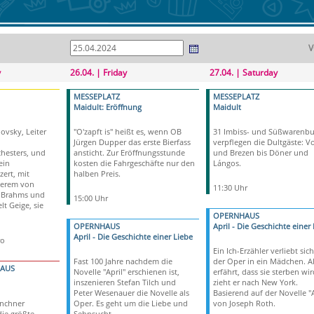
V
y
26.04. | Friday
27.04. | Saturday
MESSEPLATZ
MESSEPLATZ
Maidult: Eröffnung
Maidult
ovsky, Leiter
"O'zapft is" heißt es, wenn OB
31 Imbiss- und Süßwarenb
Jürgen Dupper das erste Bierfass
verpflegen die Dultgäste: V
hesters, und
ansticht. Zur Eröffnungsstunde
und Brezen bis Döner und
ein
kosten die Fahrgeschäfte nur den
Lángos.
ert, mit
halben Preis.
derem von
11:30 Uhr
, Brahms und
15:00 Uhr
lt Geige, sie
OPERNHAUS
OPERNHAUS
April - Die Geschichte einer
April - Die Geschichte einer Liebe
ro
Ein Ich-Erzähler verliebt sich
Fast 100 Jahre nachdem die
der Oper in ein Mädchen. Al
HAUS
Novelle "April" erschienen ist,
erfährt, dass sie sterben wir
inszenieren Stefan Tilch und
zieht er nach New York.
Peter Wesenauer die Novelle als
Basierend auf der Novelle "A
ünchner
Oper. Es geht um die Liebe und
von Joseph Roth.
die größte
Sehnsucht.