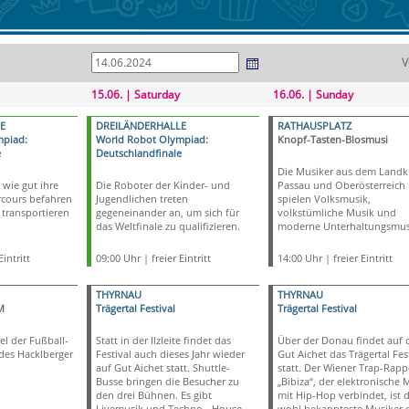
V
15.06. | Saturday
16.06. | Sunday
E
DREILÄNDERHALLE
RATHAUSPLATZ
mpiad:
World Robot Olympiad:
Knopf-Tasten-Blosmusi
e
Deutschlandfinale
Die Musiker aus dem Landkr
 wie gut ihre
Die Roboter der Kinder- und
Passau und Oberösterreich
rcours befahren
Jugendlichen treten
spielen Volksmusik,
transportieren
gegeneinander an, um sich für
volkstümliche Musik und
das Weltfinale zu qualifizieren.
moderne Unterhaltungsmus
intritt
09:00 Uhr | freier Eintritt
14:00 Uhr | freier Eintritt
THYRNAU
THYRNAU
M
Trägertal Festival
Trägertal Festival
el der Fußball-
Statt in der Ilzleite findet das
Über der Donau findet auf
des Hacklberger
Festival auch dieses Jahr wieder
Gut Aichet das Trägertal Fes
auf Gut Aichet statt. Shuttle-
statt. Der Wiener Trap-Rapp
Busse bringen die Besucher zu
„Bibiza“, der elektronische 
den drei Bühnen. Es gibt
mit Hip-Hop verbindet, ist 
Livemusik und Techno-, House-,
wohl bekannteste Musiker 