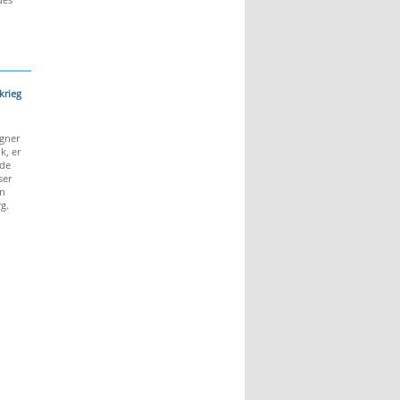
krieg
gner
k, er
ade
ser
n
rg.