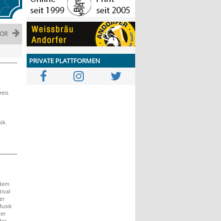
OR
PRIVATE PLATTFORMEN
eis
ik.
 dem
tival
er
Musik
der
des