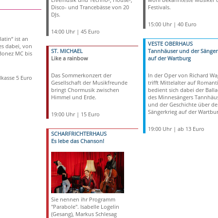
Disco- und Trancebässe von 20
Festivals.
DJs.
15:00 Uhr | 40 Euro
14:00 Uhr | 45 Euro
atin“ ist an
VESTE OBERHAUS
es dabei, von
ST. MICHAEL
Tannhäuser und der Sänger
Bonez MC bis
Like a rainbow
auf der Wartburg
Das Sommerkonzert der
In der Oper von Richard Wa
kasse 5 Euro
Gesellschaft der Musikfreunde
trifft Mittelalter auf Romanti
bringt Chormusik zwischen
bedient sich dabei der Ball
Himmel und Erde.
des Minnesängers Tannhäu
und der Geschichte über de
Sängerkrieg auf der Wartbu
19:00 Uhr | 15 Euro
19:00 Uhr | ab 13 Euro
SCHARFRICHTERHAUS
Es lebe das Chanson!
Sie nennen ihr Programm
"Parabole". Isabelle Logelin
(Gesang), Markus Schlesag