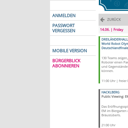
ANMELDEN
ZURÜCK
PASSWORT
14.06. | Friday
VERGESSEN
DREILÄNDERHALL
World Robot Oly
Deutschlandfinal
MOBILE VERSION
130 Teams zeigen,
BÜRGERBLICK
Roboter einen Pa
ABONNIEREN
und Gegenstände 
können.
11:00 Uhr | freier E
HACKLBERG
Public Viewing: E
Das Eröffnungsspi
EM im Biergarten 
Bräustüberls.
21:00 Uhr