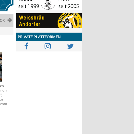
OR
PRIVATE PLATTFORMEN
hen
nd in
",
us
n vom
n