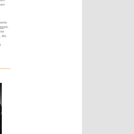
ben
zerte
ugged-
ner
 Als
l