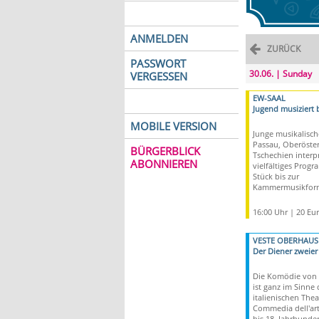
ANMELDEN
ZURÜCK
PASSWORT
30.06. | Sunday
VERGESSEN
EW-SAAL
Jugend musiziert 
MOBILE VERSION
Junge musikalisch
Passau, Oberöster
BÜRGERBLICK
Tschechien interpr
ABONNIEREN
vielfältiges Prog
Stück bis zur
Kammermusikform
16:00 Uhr | 20 Eu
VESTE OBERHAUS
Der Diener zweier
Die Komödie von 
ist ganz im Sinne 
italienischen The
Commedia dell'art
bis 18. Jahrhunder