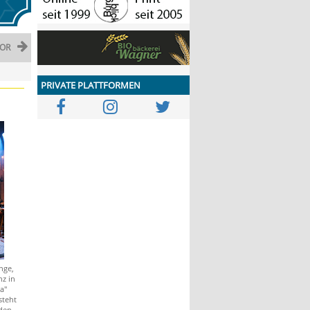
OR
PRIVATE PLATTFORMEN
nge,
nz in
a"
steht
den