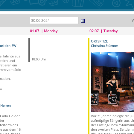
V
01.07. | Monday
02.07. | Tuesday
ORTSPITZE
bei den EW
Christina Stürmer
e Talente aus
18:00 Uhr
reich und
etieren ein
ramm vom Solo-
ation.
ro
 Herren
Carlo Goldoni
Vor 21 Jahren belegte die ju
der
aufmüpfige Sängerin aus Li
aterform des
der Casting-Show "Starmani
e aus dem 16.
den zweiten Platz. Seitdem 
t. Der Diener
die Pop-Rock-Sängerin auf 