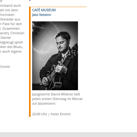
er
entstand auch
eit mit dem
CAFÉ MUSEUM
honisten
Jazz-Session
Obereder aus
r Pate für den
d. Zusammen
avier), Christian
 Daniel
agzeug) spielt
iker des Blues,
er auch eigene
intritt
Jazzgitarrist David Wildner lädt
jeden ersten Dienstag im Monat
zur Jazzsession.
20:00 Uhr | freier Eintritt