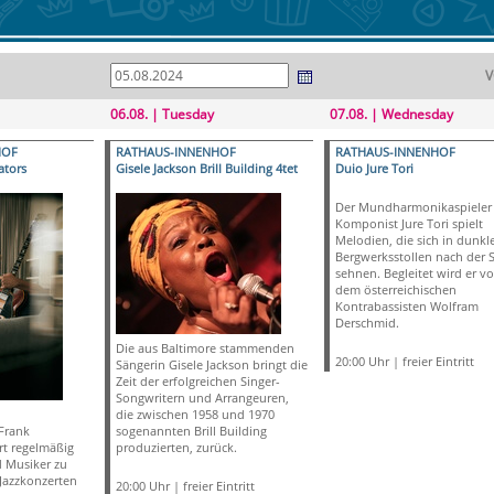
V
06.08. | Tuesday
07.08. | Wednesday
HOF
RATHAUS-INNENHOF
RATHAUS-INNENHOF
ators
Gisele Jackson Brill Building 4tet
Duio Jure Tori
Der Mundharmonikaspieler
Komponist Jure Tori spielt
Melodien, die sich in dunkl
Bergwerksstollen nach der 
sehnen. Begleitet wird er v
dem österreichischen
Kontrabassisten Wolfram
Derschmid.
Die aus Baltimore stammenden
20:00 Uhr | freier Eintritt
Sängerin Gisele Jackson bringt die
Zeit der erfolgreichen Singer-
Songwritern und Arrangeuren,
die zwischen 1958 und 1970
Frank
sogenannten Brill Building
rt regelmäßig
produzierten, zurück.
 Musiker zu
 Jazzkonzerten
20:00 Uhr | freier Eintritt