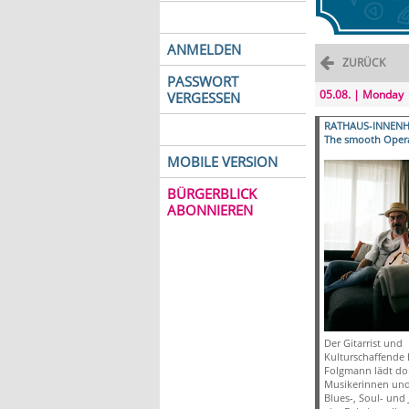
ANMELDEN
ZURÜCK
PASSWORT
05.08. | Monday
VERGESSEN
RATHAUS-INNEN
The smooth Oper
MOBILE VERSION
BÜRGERBLICK
ABONNIEREN
Der Gitarrist und
Kulturschaffende 
Folgmann lädt do
Musikerinnen und
Blues-, Soul- und