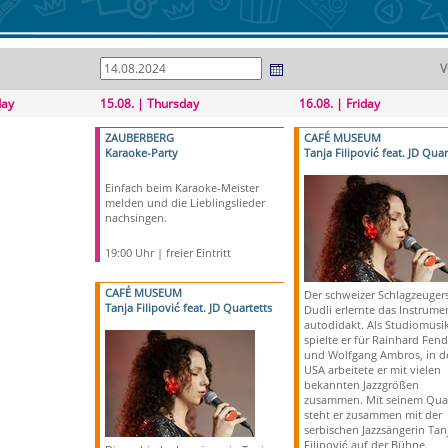
V
day
15.08. | Thursday
16.08. | Friday
ZAUBERBERG
CAFÉ MUSEUM
Karaoke-Party
Tanja Filipović feat. JD Quar
Einfach beim Karaoke-Meister
melden und die Lieblingslieder
nachsingen.
19:00 Uhr | freier Eintritt
CAFÉ MUSEUM
Der schweizer Schlagzeugers
Tanja Filipović feat. JD Quartetts
Dudli erlernte das Instrumen
autodidakt. Als Studiomusi
spielte er für Rainhard Fend
und Wolfgang Ambros, in d
USA arbeitete er mit vielen
bekannten Jazzgrößen
zusammen. Mit seinem Quar
steht er zusammen mit der
serbischen Jazzsängerin Tan
Filipović auf der Bühne.