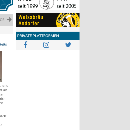
OR
PRIVATE PLATTFORMEN
tetts
 Joris
t als
ker
rich
en
tett
ja