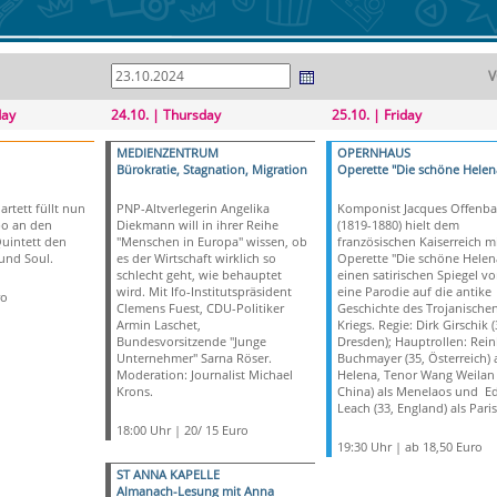
V
day
24.10. | Thursday
25.10. | Friday
MEDIENZENTRUM
OPERNHAUS
Bürokratie, Stagnation, Migration
Operette "Die schöne Helen
rtett füllt nun
PNP-Altverlegerin Angelika
Komponist Jacques Offenba
bo an den
Diekmann will in ihrer Reihe
(1819-1880) hielt dem
uintett den
"Menschen in Europa" wissen, ob
französischen Kaiserreich mi
und Soul.
es der Wirtschaft wirklich so
Operette "Die schöne Helen
schlecht geht, wie behauptet
einen satirischen Spiegel vo
wird. Mit Ifo-Institutspräsident
eine Parodie auf die antike
ro
Clemens Fuest, CDU-Politiker
Geschichte des Trojanische
Armin Laschet,
Kriegs. Regie: Dirk Girschik (
Bundesvorsitzende "Junge
Dresden); Hauptrollen: Rein
Unternehmer" Sarna Röser.
Buchmayer (35, Österreich) 
Moderation: Journalist Michael
Helena, Tenor Wang Weilan 
Krons.
China) als Menelaos und E
Leach (33, England) als Paris
18:00 Uhr | 20/ 15 Euro
19:30 Uhr | ab 18,50 Euro
ST ANNA KAPELLE
Almanach-Lesung mit Anna