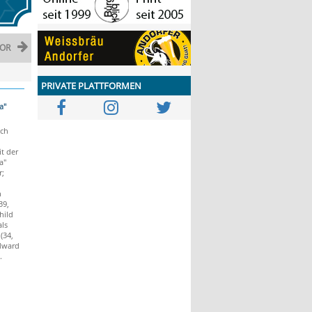
OR
PRIVATE PLATTFORMEN
a"
ch
t der
a"
r;
n
39,
hild
als
(34,
dward
.