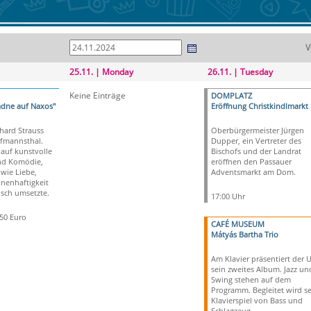
V
25.11. | Monday
26.11. | Tuesday
Keine Einträge
DOMPLATZ
adne auf Naxos"
Eröffnung Christkindlmarkt
hard Strauss
Oberbürgermeister Jürgen
fmannsthal.
Dupper, ein Vertreter des
 auf kunstvolle
Bischofs und der Landrat
nd Komödie,
eröffnen den Passauer
wie Liebe,
Adventsmarkt am Dom.
nenhaftigkeit
isch umsetzte.
17:00 Uhr
,50 Euro
CAFÉ MUSEUM
Mátyás Bartha Trio
Am Klavier präsentiert der 
sein zweites Album. Jazz un
Swing stehen auf dem
Programm. Begleitet wird se
Klavierspiel von Bass und
Schlagzeug.