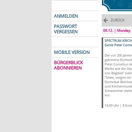
ANMELDEN
ZURÜCK
PASSWORT
09.12. | Monday
VERGESSEN
SPECTRUM KIRCH
Genie Peter Corne
MOBILE VERSION
Der vor 200 Jahre
geborene Dichter
BÜRGERBLICK
Peter Cornelius is
ABONNIEREN
Werke wie die Ope
von Bagdad" oder
"Seele, vergiss sie 
Domvikar Bern­hard
und Kirchenmusike
Schwem­mer stel­le
vor.
19:00 Uhr | 8 Eur