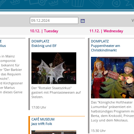
V
10.12. | Tuesday
11.12. | Wednesday
E
DOMPLATZ
DOMPLATZ
lius
Eiskönig und Elf
Puppentheater am
Christkindlmarkt
n in Mainz
komponist
t bekannt für
r "Der Barbier
 das Requiem
nicht".
 Kirch­gess­ner
r Mari­us
Der "Rottaler Staatszirkus"
n die­ses Genie
gastiert mit Phantasiewesen auf
Stelzen.
Das "Königliche Hoftheater
Lumumba" präsentiert ein
o
17:00 Uhr
halbstündiges Programm mi
Berta, dem Krokodil, Prinze
CAFÉ MUSEUM
Lucy und dem Nikolaus.
Jazz trifft Folk
15:30 Uhr