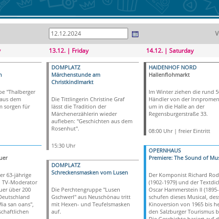
V
y
13.12. | Friday
14.12. | Saturday
DOMPLATZ
HAIDENHOF NORD
n
Märchenstunde am
Hallenflohmarkt
Christkindlmarkt
e "Thalberger
Im Winter ziehen die rund 5
 aus dem
Die Tittlingerin Christine Graf
Händler von der Innprome
 sorgen für
lässt die Tradition der
um in die Halle an der
Märchenerzählerin wieder
Regensburgerstraße 33.
aufleben: "Geschichten aus dem
Rosenhut".
08:00 Uhr | freier Eintritt
15:30 Uhr
OPERNHAUS
uer
Premiere: The Sound of Mus
DOMPLATZ
Schreckensmasken vom Lusen
er 63-jährige
Der Komponist Richard Rod
 TV-Moderator
(1902-1979) und der Textdic
er über 200
Die Perchtengruppe "Lusen
Oscar Hammerstein II (1895-
Deutschland
Gschwerl" aus Neuschönau tritt
schufen dieses Musical, des
Mia san oans",
mit Hexen- und Teufelsmasken
Kinoversion von 1965 bis h
schaftlichen
auf.
den Salzburger Tourismus b
Die Geschichte basiert auf d