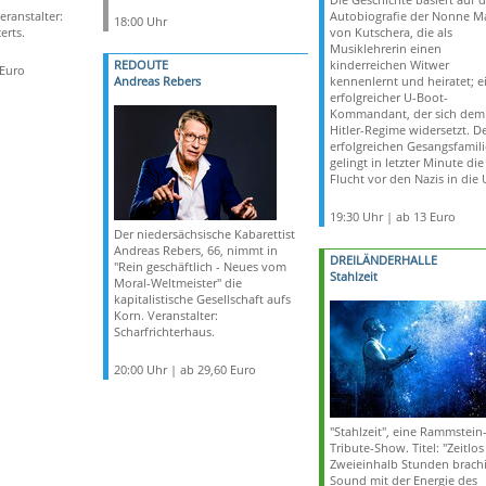
ranstalter:
Autobiografie der Nonne Ma
18:00 Uhr
erts.
von Kutschera, die als
Musiklehrerin einen
REDOUTE
kinderreichen Witwer
 Euro
Andreas Rebers
kennenlernt und heiratet; e
erfolgreicher U-Boot-
Kommandant, der sich dem
Hitler-Regime widersetzt. D
erfolgreichen Gesangsfamili
gelingt in letzter Minute die
Flucht vor den Nazis in die 
19:30 Uhr | ab 13 Euro
Der niedersächsische Kabarettist
Andreas Rebers, 66, nimmt in
DREILÄNDERHALLE
"Rein geschäftlich - Neues vom
Stahlzeit
Moral-Weltmeister" die
kapitalistische Gesellschaft aufs
Korn. Veranstalter:
Scharfrichterhaus.
20:00 Uhr | ab 29,60 Euro
"Stahlzeit", eine Rammstein
Tribute-Show. Titel: "Zeitlos
Zweieinhalb Stunden brachi
Sound mit der Energie des