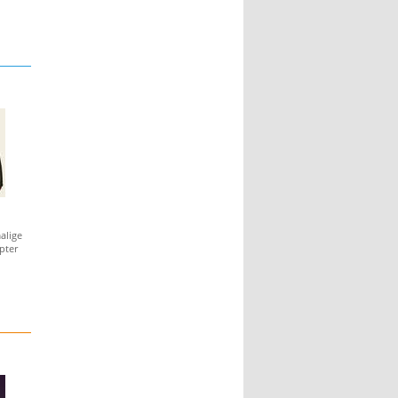
alige
pter