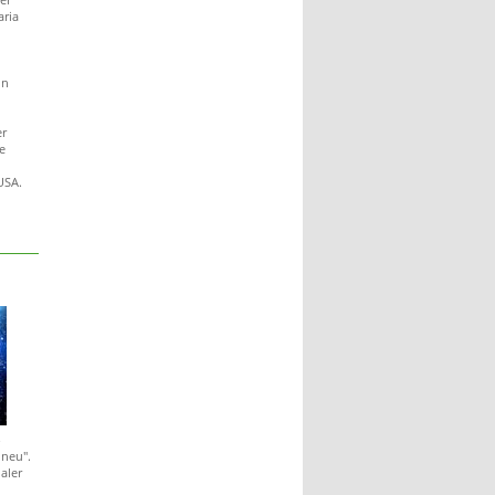
ria
in
er
e
USA.
-
 neu".
aler