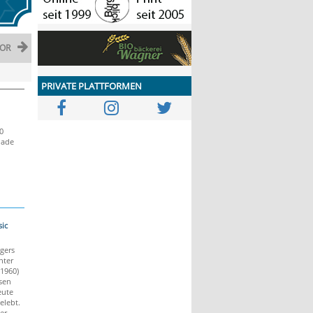
OR
PRIVATE PLATTFORMEN
0
nade
ic
gers
hter
1960)
sen
eute
elebt.
er