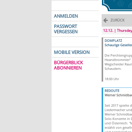
ANMELDEN
ZURÜCK
PASSWORT
12.12. | Thursda
VERGESSEN
DOMPLATZ
Schaurige Geselle
MOBILE VERSION
Die Perchtengrupp
Heandltrommler"
BÜRGERBLICK
Wegscheider Raum
ABONNIEREN
Schaudern.
18:00 Uhr
REDOUTE
Werner Schmidba
Seit 2017 spielte d
Liedermacher und
Werner Schmidbau
Solo-Konzerte in 
und Österreich. "
erzählt von gesell
und persönlichen