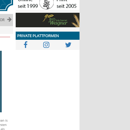
OR
PRIVATE PLATTFORMEN
ean is
rsten
 als