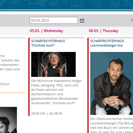
V
05.03. | Wednesday
06.03. | Thursday
SCHARFRICHTERHAUS
SCHARFRICHTERHAUS
"Fürchtet euch"
Leonhardsberger live
che
Solisten des
räsentieren
der Oper und
Der Münchner Kabarettist Holger
50 Euro
Paetz, Jahrgang 1952, setzt sich
als Pater satirisch mit
Aschermittwoch und
gesellschaftlichen Missständen
auseinander: "Fürchtet euch".
20:00 Uhr | ab 28,50
Der Oberösterreicher Stefan
Leonhardsberger ("Da Billi J
ned mei Bua") mit seinem e
Solo. Er sagt "Ja" zum Leben