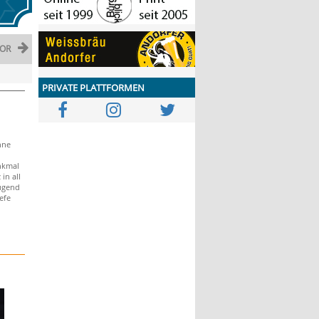
OR
PRIVATE PLATTFORMEN
nne
nkmal
in all
Jugend
efe