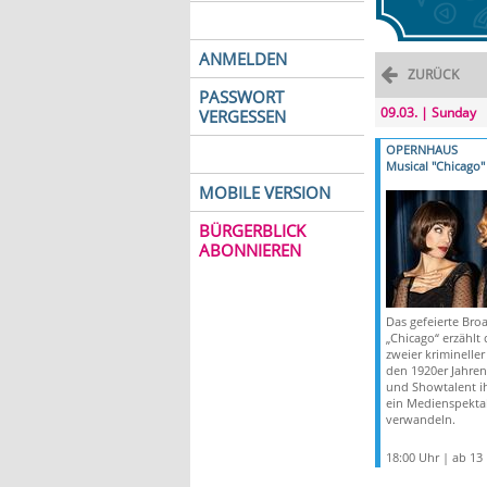
ANMELDEN
ZURÜCK
PASSWORT
09.03. | Sunday
VERGESSEN
OPERNHAUS
Musical "Chicago"
MOBILE VERSION
BÜRGERBLICK
ABONNIEREN
Das gefeierte Bro
„Chicago“ erzählt 
zweier krimineller
den 1920er Jahren
und Showtalent ih
ein Medienspekta
verwandeln.
18:00 Uhr | ab 13