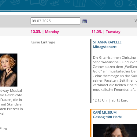
V
10.03. | Monday
11.03. | Tuesday
Keine Einträge
ST ANNA KAPELLE
Mittagskonzert
Die Gitarristinnen Christina
Schorn-Mancinelli und Yvo
Zehner setzen dem „Weißen
Gold“ ein musikalisches De
- eine Hommage an das Salz 
seinen Facetten. Seit ihrer 
verbindet die beiden eine ti
musikalische Freundschaft.
adway-Musical
die Geschichte
 Frauen, die in
12:15 Uhr | ab 15 Euro
 mit Skandalen
ren Prozess in
CAFÉ MUSEUM
kel
Gesang trifft Harfe
 Euro