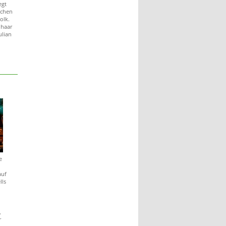
egt
schen
olk.
nhaar
ulian
e
auf
lls
,
r