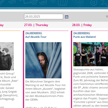
V
day
27.03. | Thursday
28.03. | Friday
ZAUBERBERG
ZAUBERBERG
Auf Akustik-Tour
Punk aus Mailand
Skassapunka aus Italien,
gegründet 2008, verbindet S
wohl-Group"
Punk und politische Statem
unk, Rock und
Zum 80. Jahrestag der Befre
le Album „Raw“
Die Münchner Sängerin Ami
vom Faschismus veröffentlic
rtuosität
Warning ist auf Akustik-Tour mit
die EP „Aldo chiamo ancora“
nde: Gerald
ihrem Album „Auszeit“, begleitet
Kurzfilm über den
, Juraj Griglak
von zwei Musikern. 2022 erhielt
antifaschistischen Widersta
gi (Saxophon),
sie den Musikautorinnen-Preis
ergänzt das Projekt. Suppor
Schlagzeug).
der GEMA.
"Concrete Lipstick" aus Dre
zählen aktuell zu den beste
Euro
19:00 Uhr | ab 27,70 Euro