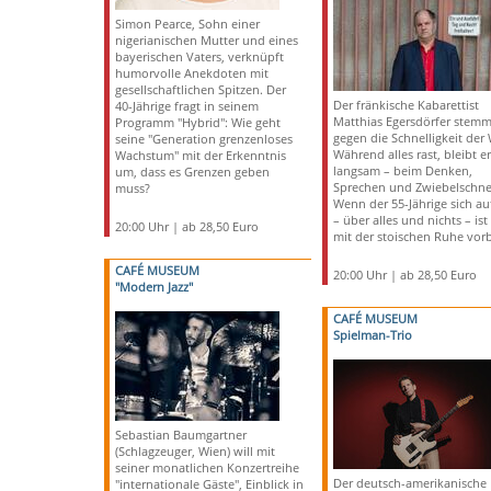
Simon Pearce, Sohn einer
nigerianischen Mutter und eines
bayerischen Vaters, verknüpft
humorvolle Anekdoten mit
gesellschaftlichen Spitzen. Der
Der fränkische Kabarettist
40-Jährige fragt in seinem
Matthias Egersdörfer stemm
Programm "Hybrid": Wie geht
gegen die Schnelligkeit der 
seine "Generation grenzenloses
Während alles rast, bleibt er
Wachstum" mit der Erkenntnis
langsam – beim Denken,
um, dass es Grenzen geben
Sprechen und Zwiebelschne
muss?
Wenn der 55-Jährige sich au
– über alles und nichts – ist
20:00 Uhr | ab 28,50 Euro
mit der stoischen Ruhe vorb
CAFÉ MUSEUM
20:00 Uhr | ab 28,50 Euro
"Modern Jazz"
CAFÉ MUSEUM
Spielman-Trio
Sebastian Baumgartner
(Schlagzeuger, Wien) will mit
seiner monatlichen Konzertreihe
Der deutsch-amerikanische
"internationale Gäste", Einblick in