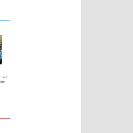
h auf
ebe