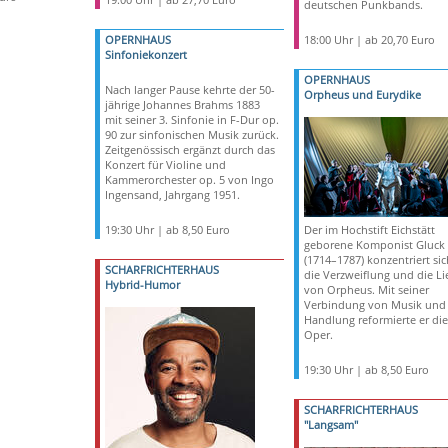
deutschen Punkbands.
OPERNHAUS
18:00 Uhr | ab 20,70 Euro
Sinfoniekonzert
OPERNHAUS
Nach langer Pause kehrte der 50-
Orpheus und Eurydike
jährige Johannes Brahms 1883
mit seiner 3. Sinfonie in F-Dur op.
90 zur sinfonischen Musik zurück.
Zeitgenössisch ergänzt durch das
Konzert für Violine und
Kammerorchester op. 5 von Ingo
Ingensand, Jahrgang 1951.
19:30 Uhr | ab 8,50 Euro
Der im Hochstift Eichstätt
geborene Komponist Gluck
(1714–1787) konzentriert sic
SCHARFRICHTERHAUS
die Verzweiflung und die Li
Hybrid-Humor
von Orpheus. Mit seiner
Verbindung von Musik und
Handlung reformierte er die
Oper.
19:30 Uhr | ab 8,50 Euro
SCHARFRICHTERHAUS
"Langsam"