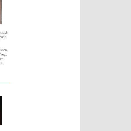
t sich
Welt.
iden.
fregt
 es
ei.