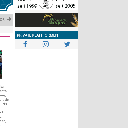
OR
PRIVATE PLATTFORMEN
ka,
ents.
iung
ht sie
. Ein
nd
t:
sden,
n