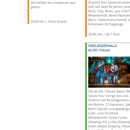
Gitarrist Ron Spielman bew
die Vielfalt des modernen Jazz
sich seit über 40 Jahren zwi
geben.
Rock, Pop, Blues, Jazz und F
Mitwirkende: René Flächse
(Bass, Tasteninstrumente), J
20:00 Uhr | freier Eintritt
Külpmann (Schlagzeug)
20:00 Uhr | ab 7 Euro
DREILÄNDERHALLE
AC/DC-Tribute
Die AC/DC-Tribute-Band "W
Salute You" bringt das Live-
Erlebnis der Rocklegenden 
die Bühne. 21 Kanonen, „He
Bells“-Glocke und gewaltige
Licht- und Tonshow.
Mitwirkende: Grant Foster
(Gesang), Kili Locke (Gitarre)
Erwin Rieder (Gitarre), Olive