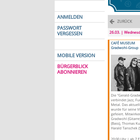
ANMELDEN
ZURÜCK
PASSWORT
26.03. | Wednes
VERGESSEN
CAFÉ MUSEUM
Gradwohl-Group
MOBILE VERSION
BÜRGERBLICK
ABONNIEREN
Die "Gerald-Grad
verbindet Jazz, F
Metal. Das aktuel
wurde für seine Vi
gefeiert. Mitwirke
Gradwohl (Gitarre)
(Bass), Thomas Ku
Harald Tanschek (
20:00 Uhr | ab 7 