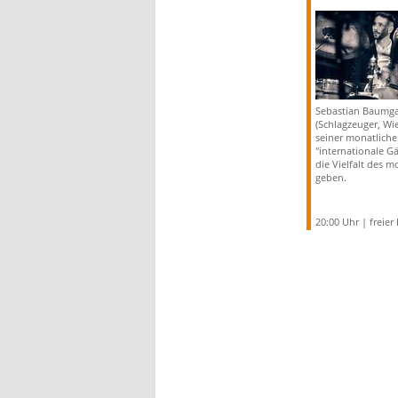
Sebastian Baumga
(Schlagzeuger, Wie
seiner monatliche
"internationale Gäs
die Vielfalt des m
geben.
20:00 Uhr | freier E