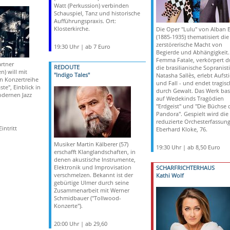
Watt (Perkussion) verbinden
Schauspiel, Tanz und historische
Aufführungspraxis. Ort:
Klosterkirche.
Die Oper "Lulu" von Alban 
(1885-1935) thematisiert die
zerstörerische Macht von
19:30 Uhr | ab 7 Euro
Begierde und Abhängigkeit.
Femma Fatale, verkörpert d
rtner
REDOUTE
die brasilianische Sopranist
n) will mit
"Indigo Tales"
Natasha Sallès, erlebt Aufst
n Konzertreihe
und Fall - und endet tragisc
te", Einblick in
durch Gewalt. Das Werk bas
odernen Jazz
auf Wedekinds Tragödien
"Erdgeist" und "Die Büchse 
Pandora". Gespielt wird die
reduzierte Orchesterfassun
intritt
Eberhard Kloke, 76.
Musiker Martin Kälberer (57)
19:30 Uhr | ab 8,50 Euro
erschafft Klanglandschaften, in
denen akustische Instrumente,
Elektronik und Improvisation
SCHARFRICHTERHAUS
verschmelzen. Bekannt ist der
Kathi Wolf
gebürtige Ulmer durch seine
Zusammenarbeit mit Werner
Schmidbauer ("Tollwood-
Konzerte").
20:00 Uhr | ab 29,60