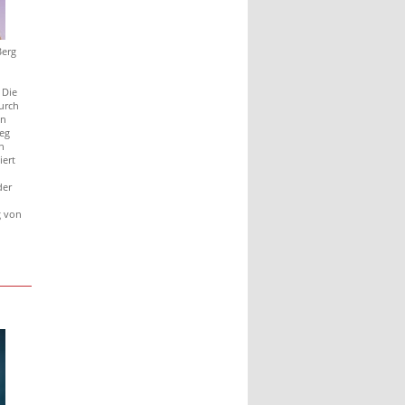
Berg
 Die
urch
in
ieg
h
iert
der
g von