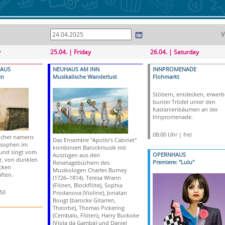
V
y
25.04. | Friday
26.04. | Saturday
HAUS
NEUHAUS AM INN
INNPROMENADE
en
Musikalische Wanderlust
Flohmarkt
Stöbern, entdecken, erwerb
bunter Trödel unter den
Kastanienbäumen an der
Innpromenade.
08:00 Uhr | frei
eicher namens
Das Ensemble "Apollo’s Cabinet"
osophen im
kombiniert Barockmusik mit
t und singt vom
OPERNHAUS
Auszügen aus den
r, von dunklen
Premiere: "Lulu"
Reisetagebüchern des
cken
Musikologen Charles Burney
ften.
(1726–1814). Teresa Wrann
(Flöten, Blockflöte), Sophia
,50
Prodanova (Violine), Jonatan
Bougt (barocke Gitarren,
Theorbe), Thomas Pickering
(Cembalo, Flöten), Harry Buckoke
(Viola da Gamba) und Daniel