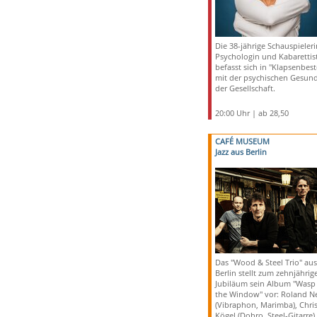
Die 38-jährige Schauspieleri
Psychologin und Kabarettis
befasst sich in "Klapsenbest
mit der psychischen Gesund
der Gesellschaft.
20:00 Uhr | ab 28,50
CAFÉ MUSEUM
Jazz aus Berlin
Das "Wood & Steel Trio" aus
Berlin stellt zum zehnjährig
Jubiläum sein Album "Wasp 
the Window" vor: Roland Ne
(Vibraphon, Marimba), Chris
Kögel (Dobro, Steel-Gitarre)