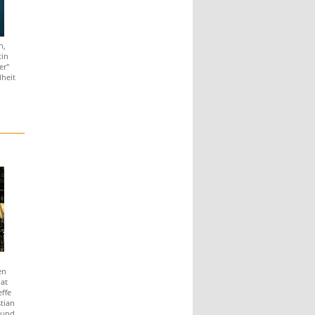
n,
tin
er"
heit
en
at
ffe
tian
 und