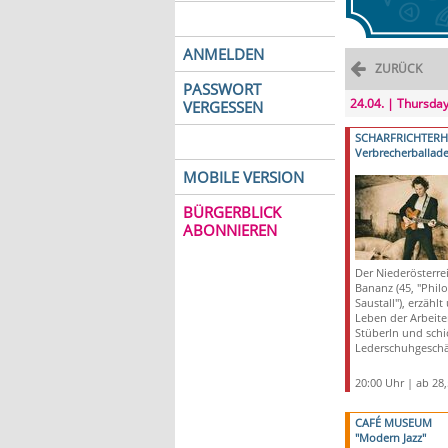
ANMELDEN
ZURÜCK
PASSWORT
24.04. | Thursda
VERGESSEN
SCHARFRICHTER
Verbrecherballad
MOBILE VERSION
BÜRGERBLICK
ABONNIEREN
Der Niederösterr
Bananz (45, "Phil
Saustall"), erzähl
Leben der Arbeite
Stüberln und schi
Lederschuhgeschä
20:00 Uhr | ab 28
CAFÉ MUSEUM
"Modern Jazz"