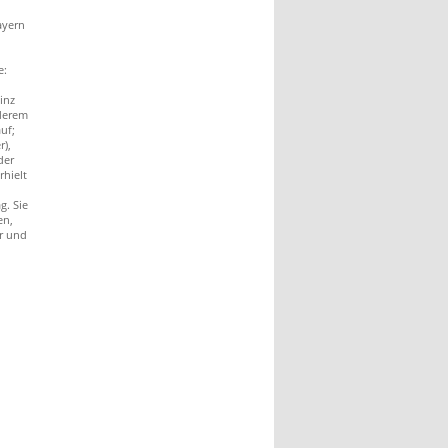
ayern
e:
inz
derem
uf;
r),
der
rhielt
g. Sie
en,
r und