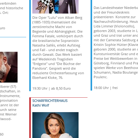
 verbinden
Das Landestheater Niederb
und historische
und der Freundeskreis
. Ort:
präsentieren Konzerte zur
Die Oper "Lulu" von Alban Berg
Nachwuchsförderung. Heut
(1885-1935) thematisiert die
Lida Limmer (Violoncello),
zerstörerische Macht von
Euro
geboren 2003, studierte in L
Begierde und Abhängigkeit. Die
und Graz und trat unter an
Femma Fatale, verkörpert durch
mit der Camerata Salzburg a
die brasilianische Sopranistin
Kristin Sophie Hütter (Klavie
Natasha Sallès, erlebt Aufstieg
geboren 2000, studierte an 
und Fall - und endet tragisch
Kunstuniversität Graz und e
durch Gewalt. Das Werk basiert
Preise bei Wettbewerben in
auf Wedekinds Tragödien
Göteborg, Finnland und Pra
"Erdgeist" und "Die Büchse der
spielen Werke von Beethov
Pandora". Gespielt wird die
Schumann, Nadia Boulange
reduzierte Orchesterfassung von
Poulenc.
Eberhard Kloke, 76.
berer (57)
18:00 Uhr | frei
19:30 Uhr | ab 8,50 Euro
dschaften, in
Instrumente,
provisation
SCHARFRICHTERHAUS
annt ist der
Kathi Wolf
urch seine
mit Werner
llwood-
,60