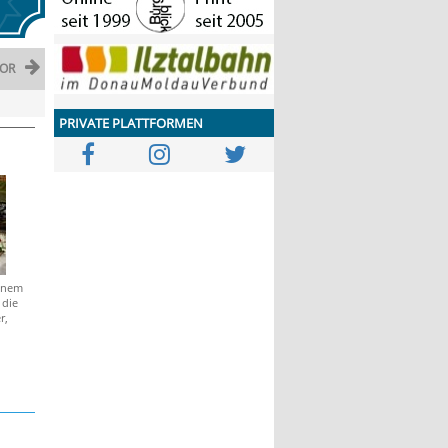
OR
PRIVATE PLATTFORMEN
einem
 die
r,