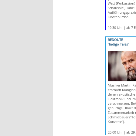
Watt (Perkussion)
Schauspiel, Tanz 
Aufführungspraxis
Klosterkirche.
19:30 Uhr | ab 7 
REDOUTE
"Indigo Tales"
Musiker Martin Käl
erschafft Klanglan
denen akustische 
Elektronik und Im
verschmelzen. Bek
gebürtige Ulmer d
Zusammenarbeit 
Schmidbauer ("To
Konzerte").
20:00 Uhr | ab 29