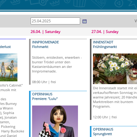
V
26.04. | Saturday
27.04. | Sunday
INNPROMENADE
INNENSTADT
derlust
Flohmarkt
Frühlingsmarkt
Stöbern, entdecken, erwerben -
bunter Trödel unter den
Kastanienbäumen an der
Innpromenade.
08:00 Uhr | frei
llo’s Cabinet"
Die Innenstadt startet mit 
kmusik mit
verkaufsoffenen Sonntag in
OPERNHAUS
n
warme Jahreszeit; 20 Händle
Premiere: "Lulu"
 des
Markttreiben mit buntem
les Burney
Programm.
sa Wrann
e), Sophia
12:00 Uhr | frei
e), Jonatan
tarren,
Pickering
OPERNHAUS
, Harry Buckoke
Sprungbrett
und Daniel