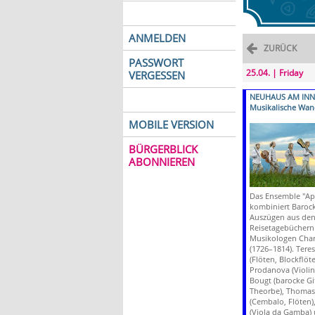
ANMELDEN
ZURÜCK
PASSWORT
25.04. | Friday
VERGESSEN
NEUHAUS AM INN
Musikalische Wan
MOBILE VERSION
BÜRGERBLICK
ABONNIEREN
Das Ensemble "Apo
kombiniert Baroc
Auszügen aus de
Reisetagebüchern
Musikologen Char
(1726–1814). Tere
(Flöten, Blockflöt
Prodanova (Violin
Bougt (barocke Gi
Theorbe), Thomas 
(Cembalo, Flöten)
(Viola da Gamba) 