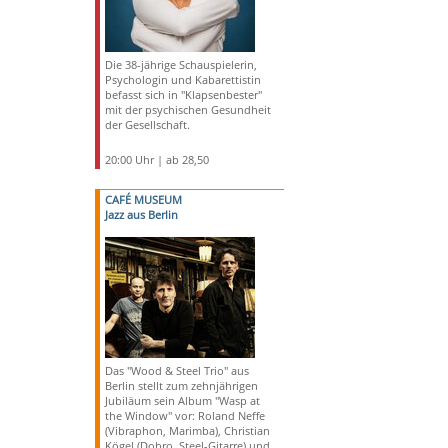
Die 38-jährige Schauspielerin,
Psychologin und Kabarettistin
befasst sich in "Klapsenbester"
mit der psychischen Gesundheit
der Gesellschaft.
20:00 Uhr | ab 28,50
CAFÉ MUSEUM
Jazz aus Berlin
Das "Wood & Steel Trio" aus
Berlin stellt zum zehnjährigen
Jubiläum sein Album "Wasp at
the Window" vor: Roland Neffe
(Vibraphon, Marimba), Christian
Kögel (Dobro, Steel-Gitarre) und