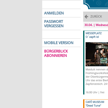
ANMELDEN
ZURÜCK
PASSWORT
30.04. | Wednes
VERGESSEN
MESSEPLATZ
O´zapft is!
MOBILE VERSION
BÜRGERBLICK
ABONNIEREN
Maidult nennen di
Frühlingsvolksfest
der Oberbürgerme
Uhr das erste Bier
Zapfenstreich: 24 
16:00 Uhr | frei
CAFÉ MUSEUM
"Dead Tuna"