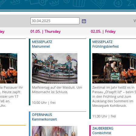
V
day
01.05. | Thursday
02.05. | Friday
MESSEPLATZ
MESSEPLATZ
Mairummel
Frühlingsbierfest
e Passauer ihr
Maifeiertag auf der Maidult. Um
Zweimal im Jahr heißt es in
. Heute zapft
Mitternacht ist Schluss.
Passau „O’zapft is!“ – beim S
ister um 17
in den Frühling und zum
faß an.
Ausklang des Sommers im
10:00 Uhr | frei
Uhr.
Messepark Kohlbruck.
OPERNHAUS
11:30 Uhr | frei
Kammerkonzert
ZAUBERBERG
Combichrist