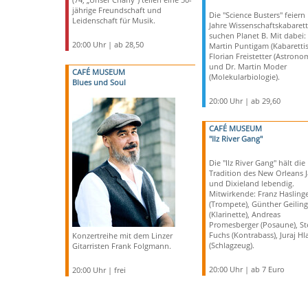
jährige Freundschaft und
Die "Science Busters" feiern
Leidenschaft für Musik.
Jahre Wissenschaftskabarett 
suchen Planet B. Mit dabei:
20:00 Uhr | ab 28,50
Martin Puntigam (Kabarettist
Florian Freistetter (Astrono
und Dr. Martin Moder
CAFÉ MUSEUM
(Molekularbiologie).
Blues und Soul
20:00 Uhr | ab 29,60
CAFÉ MUSEUM
"Ilz River Gang"
Die "Ilz River Gang" hält die
Tradition des New Orleans J
und Dixieland lebendig.
Mitwirkende: Franz Hasling
(Trompete), Günther Geiling
(Klarinette), Andreas
Promesberger (Posaune), St
Fuchs (Kontrabass), Juraj Hl
Konzertreihe mit dem Linzer
(Schlagzeug).
Gitarristen Frank Folgmann.
20:00 Uhr | ab 7 Euro
20:00 Uhr | frei