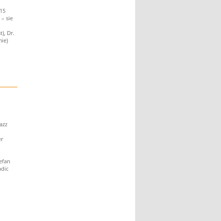
 15
– sie
), Dr.
mie)
azz
er
efan
adic