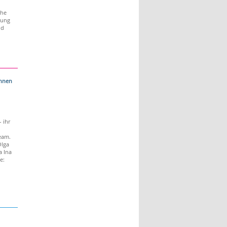
che
hung
nd
innen
- ihr
eam.
Olga
a Ina
e: