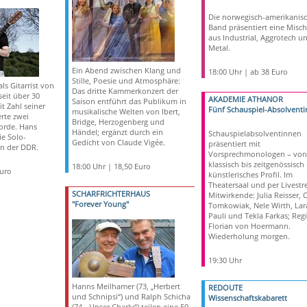
Die norwegisch-amerikanis
Band präsentiert eine Misc
aus Industrial, Aggrotech u
Metal.
Ein Abend zwischen Klang und
18:00 Uhr | ab 38 Euro
Stille, Poesie und Atmosphäre:
ls Gitarrist von
Das dritte Kammerkonzert der
seit über 30
AKADEMIE ATHANOR
Saison entführt das Publikum in
t Zahl seiner
Fünf Schauspiel-Absolvent
musikalische Welten von Ibert,
rte zwei
Bridge, Herzogenberg und
orde. Hans
Händel; ergänzt durch ein
Schauspielabsolventinnen
ie Solo-
Gedicht von Claude Vigée.
präsentiert mit
n der DDR.
Vorsprechmonologen – von
klassisch bis zeitgenössisch 
18:00 Uhr | 18,50 Euro
Euro
künstlerisches Profil. Im
Theatersaal und per Livestr
SCHARFRICHTERHAUS
Mitwirkende: Julia Reisser, 
"Forever Young"
Tomkowiak, Nele Wirth, Lar
Pauli und Tekla Farkas; Regi
Florian von Hoermann.
Wiederholung morgen.
19:30 Uhr
Hanns Meilhamer (73, „Herbert
REDOUTE
und Schnipsi“) und Ralph Schicha
Wissenschaftskabarett
(74, „Unser Charly“) teilen eine 50-