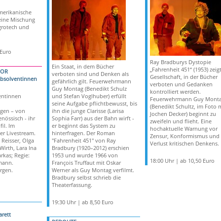
merikanische
eine Mischung
ggrotech und
 Euro
Ray Bradburys Dystopie
Ein Staat, in dem Bücher
„Fahrenheit 451“ (1953) zeig
NOR
verboten sind und Denken als
Gesellschaft, in der Bücher
Absolventinnen
gefährlich gilt. Feuerwehrmann
verboten und Gedanken
Guy Montag (Benedikt Schulz
kontrolliert werden.
entinnen
und Stefan Voglhuber) erfüllt
Feuerwehrmann Guy Mont
seine Aufgabe pflichtbewusst, bis
(Benedikt Schultz, im Foto 
gen – von
ihn die junge Clarisse (Larisa
Jochen Decker) beginnt zu
enössisch - ihr
Sophia Farr) aus der Bahn wirft -
zweifeln und flieht. Eine
il. Im
er beginnt das System zu
hochaktuelle Warnung vor
er Livestream.
hinterfragen. Der Roman
Zensur, Konformismus und
 Reisser, Olga
"Fahrenheit 451" von Ray
Verlust kritischen Denkens.
irth, Lara Ina
Bradbury (1920–2012) erschien
rkas; Regie:
1953 und wurde 1966 von
18:00 Uhr | ab 10,50 Euro
mann.
François Truffaut mit Oskar
rgen.
Werner als Guy Montag verfilmt.
Bradbury selbst schrieb die
Theaterfassung.
19:30 Uhr | ab 8,50 Euro
rett