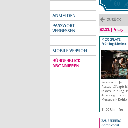
ANMELDEN
ZURÜCK
PASSWORT
02.05. | Friday
VERGESSEN
MESSEPLATZ
Frühlingsbierfest
MOBILE VERSION
BÜRGERBLICK
ABONNIEREN
Zweimal im Jahr he
Passau „O’zapft is
in den Frühling 
Ausklang des So
Messepark Kohlbr
11:30 Uhr | frei
ZAUBERBERG
Combichrist