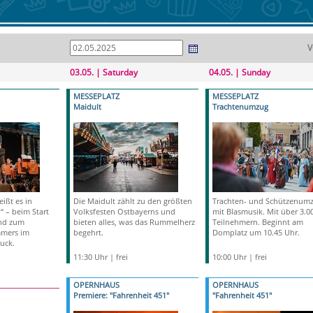
V
03.05. | Saturday
04.05. | Sunday
MESSEPLATZ
MESSEPLATZ
Maidult
Trachtenumzug
ißt es in
Die Maidult zählt zu den größten
Trachten- und Schützenum
!“ – beim Start
Volksfesten Ostbayerns und
mit Blasmusik. Mit über 3.0
und zum
bieten alles, was das Rummelherz
Teilnehmern. Beginnt am
mmers im
begehrt.
Domplatz um 10.45 Uhr.
uck.
11:30 Uhr | frei
10:00 Uhr | frei
OPERNHAUS
OPERNHAUS
Premiere: "Fahrenheit 451"
"Fahrenheit 451"