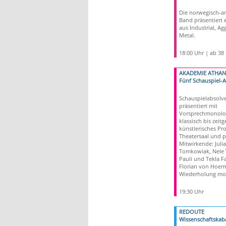
Die norwegisch-a
Band präsentiert 
aus Industrial, A
Metal.
18:00 Uhr | ab 38
AKADEMIE ATHA
Fünf Schauspiel-
Schauspielabsolv
präsentiert mit
Vorsprechmonolo
klassisch bis zeitg
künstlerisches Prof
Theatersaal und p
Mitwirkende: Julia
Tomkowiak, Nele W
Pauli und Tekla Fa
Florian von Hoer
Wiederholung mo
19:30 Uhr
REDOUTE
Wissenschaftskaba