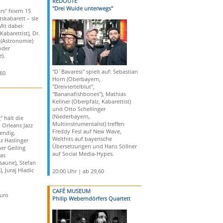
REDOUTE
"Drei Wuide unterwegs"
rs" feiern 15
skabarett – sie
Mit dabei:
abarettist), Dr.
r (Astronomie)
oder
).
"D´Bavaresi" spielt auf: Sebastian
,60
Horn (Oberbayern,
"Dreiviertelblut",
"Bananafishbones"), Mathias
Kellner (Oberpfalz, Kabarettist)
und Otto Schellinger
(Niederbayern,
" hält die
Multiinstrumentalist) treffen
 Orleans Jazz
Freddy Fesl auf New Wave,
endig.
Welthits auf bayerische
z Haslinger
Übersetzungen und Hans Söllner
er Geiling
auf Social Media-Hypes.
eas
aune), Stefan
, Juraj Hladic
20:00 Uhr | ab 29,60
CAFÉ MUSEUM
Euro
Philip Weberndörfers Quartett