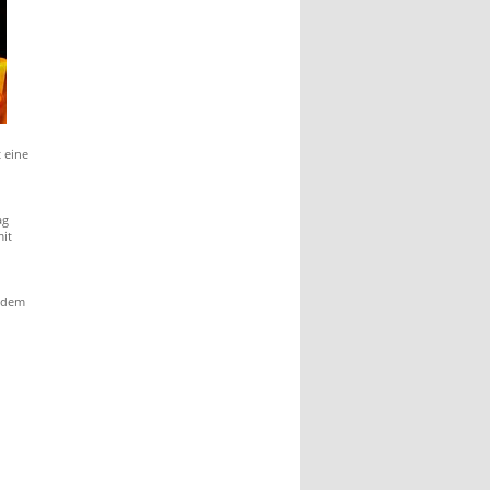
t eine
ag
mit
 dem