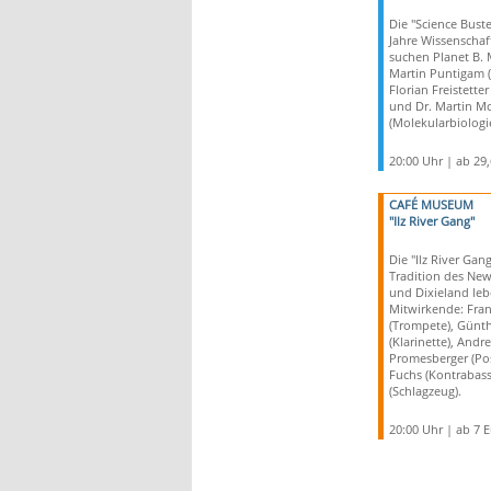
Die "Science Buste
Jahre Wissenschaft
suchen Planet B. 
Martin Puntigam (K
Florian Freistette
und Dr. Martin M
(Molekularbiologie
20:00 Uhr | ab 29
CAFÉ MUSEUM
"Ilz River Gang"
Die "Ilz River Gang
Tradition des New
und Dixieland leb
Mitwirkende: Fran
(Trompete), Günth
(Klarinette), Andr
Promesberger (Pos
Fuchs (Kontrabass)
(Schlagzeug).
20:00 Uhr | ab 7 