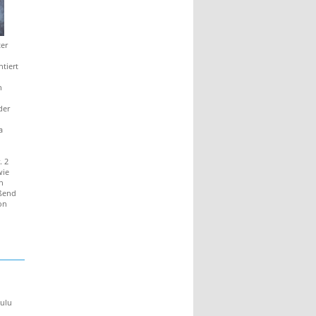
ter
tiert
n
der
a
. 2
wie
n
eßend
on
Lulu