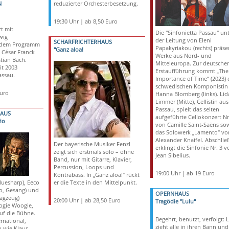
N
reduzierter Orchesterbesetzung.
19:30 Uhr | ab 8,50 Euro
t mit
Die "Sinfonietta Passau" un
wig
der Leitung von Eleni
SCHARFRICHTERHAUS
f dem Programm
Papakyriakou (rechts) präsen
"Ganz aloa!
 César Franck
Werke aus Nord- und
tian Bach.
Mitteleuropa. Zur deutsche
it 2003
Erstaufführung kommt „The
assau.
Importance of Time“ (2023) 
schwedischen Komponistin
Euro
Hanna Blomberg (links). Lid
Limmer (Mitte), Cellistin aus
Passau, spielt das selten
HAUS
aufgeführte Cellokonzert Nr
io
von Camille Saint-Saëns so
das Solowerk „Lamento“ vo
Alexander Knaifel. Abschli
Der bayerische Musiker Fenzl
erklingt die Sinfonie Nr. 3 v
zeigt sich erstmals solo – ohne
Jean Sibelius.
Band, nur mit Gitarre, Klavier,
Percussion, Loops und
19:00 Uhr | ab 19 Euro
Kontrabass. In „Ganz aloa!“ rückt
luesharp), Eeco
er die Texte in den Mittelpunkt.
o, Gesang) und
OPERNHAUS
lagzeug)
20:00 Uhr | ab 28,50 Euro
Tragödie "Lulu"
ogie Woogie,
uf die Bühne.
Begehrt, benutzt, verfolgt: 
ernational,
zieht alle in ihren Bann und
n wie Klaus