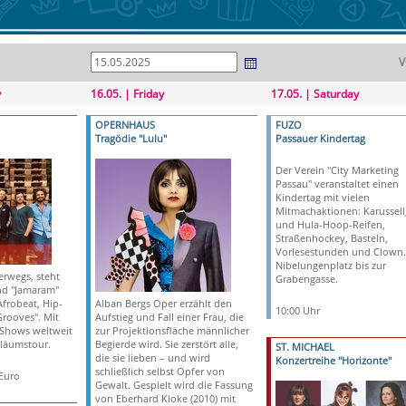
V
y
16.05. | Friday
17.05. | Saturday
OPERNHAUS
FUZO
Tragödie "Lulu"
Passauer Kindertag
Der Verein "City Marketing
Passau" veranstaltet einen
Kindertag mit vielen
Mitmachaktionen: Karussell
und Hula-Hoop-Reifen,
Straßenhockey, Basteln,
Vorlesestunden und Clown
Nibelungenplatz bis zur
erwegs, steht
Grabengasse.
nd "Jamaram"
Afrobeat, Hip-
Alban Bergs Oper erzählt den
10:00 Uhr
rooves". Mit
Aufstieg und Fall einer Frau, die
 Shows weltweit
zur Projektionsfläche männlicher
biläumstour.
Begierde wird. Sie zerstört alle,
ST. MICHAEL
die sie lieben – und wird
Konzertreihe "Horizonte"
schließlich selbst Opfer von
 Euro
Gewalt. Gespielt wird die Fassung
von Eberhard Kloke (2010) mit