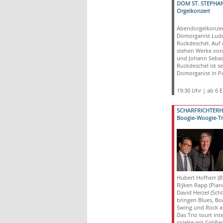
DOM ST. STEPHA
Orgelkonzert
Abendorgelkonzer
Domorganist Lud
Ruckdeschel. Au
stehen Werke von
und Johann Sebas
Ruckdeschel ist se
Domorganist in P
19:30 Uhr | ab 6 
SCHARFRICHTER
Boogie-Woogie-Tr
Hubert Hofherr (B
Rijken Rapp (Pian
David Herzel (Sch
bringen Blues, Bo
Swing und Rock a
Das Trio tourt int
spielte mit Größe