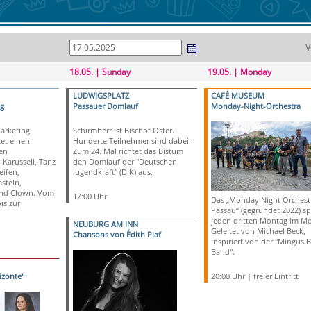
V
18.05. | Sunday
19.05. | Monday
LUDWIGSPLATZ
CAFÉ MUSEUM
g
Passauer Domlauf
Monday-Night-Orchestra
Marketing
Schirmherr ist Bischof Oster.
tet einen
Hunderte Teilnehmer sind dabei:
len
Zum 24. Mal richtet das Bistum
Karussell, Tanz
den Domlauf der "Deutschen
ifen,
Jugendkraft" (DJK) aus.
steln,
und Clown. Vom
12:00 Uhr
Das „Monday Night Orchest
is zur
Passau“ (gegründet 2022) sp
jeden dritten Montag im Mo
NEUBURG AM INN
Geleitet von Michael Beck,
Chansons von Édith Piaf
inspiriert von der "Mingus B
Band".
izonte"
20:00 Uhr | freier Eintritt