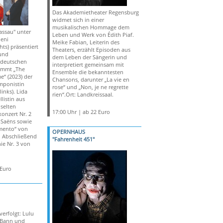
Das Akademietheater Regensburg
widmet sich in einer
musikalischen Hommage dem
assau" unter
Leben und Werk von Édith Piaf.
leni
Meike Fabian, Leiterin des
ts) präsentiert
Theaters, erzählt Episoden aus
und
dem Leben der Sängerin und
 deutschen
interpretiert gemeinsam mit
ommt „The
Ensemble die bekanntesten
e“ (2023) der
Chansons, darunter „La vie en
mponistin
rose“ und „Non, je ne regrette
inks). Lida
rien“.Ort: Landkreissaal.
llistin aus
 selten
17:00 Uhr | ab 22 Euro
konzert Nr. 2
-Saëns sowie
mento“ von
OPERNHAUS
. Abschließend
"Fahrenheit 451"
nie Nr. 3 von
 Euro
verfolgt: Lulu
n Bann und