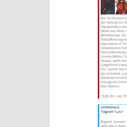
Die "Sinfonietta P
der Leitung von E
Papakyriakou (rech
Werke aus Nord- 
Mitteleuropa. Zur
Erstaufführung k
Importance of Tim
schwedischen Ko
Hanna Blomberg (l
Limmer (Mitte), Ce
Passau, spielt das
aufgeführte Cello
von Camille Saint
das Solowerk „La
Alexander Knaifel
erklingt die Sinfo
Jean Sibelius.
19:00 Uhr | ab 19
OPERNHAUS
Tragödie "Lulu"
Begehrt, benutzt, 
zieht alle in ihre