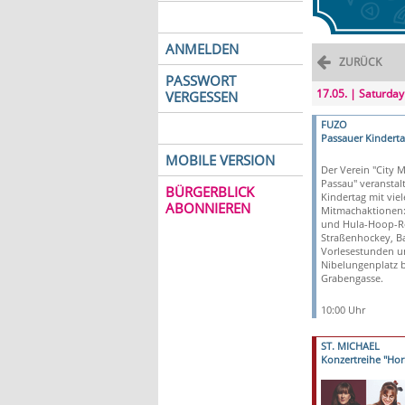
ANMELDEN
ZURÜCK
PASSWORT
17.05. | Saturday
VERGESSEN
FUZO
Passauer Kinderta
MOBILE VERSION
Der Verein "City 
Passau" veranstal
BÜRGERBLICK
Kindertag mit vie
ABONNIEREN
Mitmachaktionen: 
und Hula-Hoop-Re
Straßenhockey, Ba
Vorlesestunden 
Nibelungenplatz b
Grabengasse.
10:00 Uhr
ST. MICHAEL
Konzertreihe "Hor