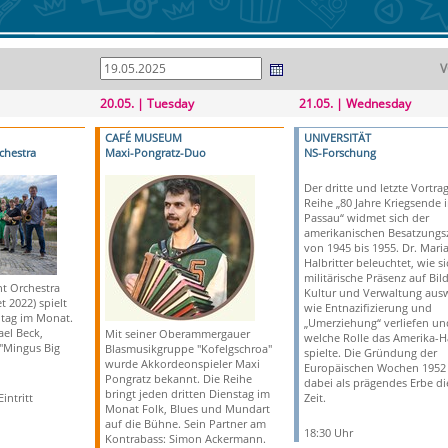
V
20.05. | Tuesday
21.05. | Wednesday
CAFÉ MUSEUM
UNIVERSITÄT
chestra
Maxi-Pongratz-Duo
NS-Forschung
Der dritte und letzte Vortra
Reihe „80 Jahre Kriegsende 
Passau“ widmet sich der
amerikanischen Besatzungsz
von 1945 bis 1955. Dr. Mari
Halbritter beleuchtet, wie si
militärische Präsenz auf Bil
t Orchestra
Kultur und Verwaltung ausw
 2022) spielt
wie Entnazifizierung und
ntag im Monat.
„Umerziehung“ verliefen un
ael Beck,
Mit seiner Oberammergauer
welche Rolle das Amerika-H
 "Mingus Big
Blasmusikgruppe "Kofelgschroa"
spielte. Die Gründung der
wurde Akkordeonspieler Maxi
Europäischen Wochen 1952 g
Pongratz bekannt. Die Reihe
dabei als prägendes Erbe di
bringt jeden dritten Dienstag im
intritt
Zeit.
Monat Folk, Blues und Mundart
auf die Bühne. Sein Partner am
18:30 Uhr
Kontrabass: Simon Ackermann.