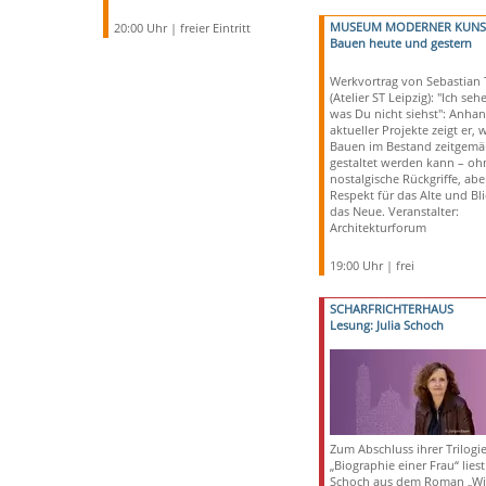
MUSEUM MODERNER KUNS
20:00 Uhr | freier Eintritt
Bauen heute und gestern
Werkvortrag von Sebastian 
(Atelier ST Leipzig): "Ich seh
was Du nicht siehst": Anha
aktueller Projekte zeigt er, 
Bauen im Bestand zeitgemä
gestaltet werden kann – oh
nostalgische Rückgriffe, abe
Respekt für das Alte und Bli
das Neue. Veranstalter:
Architekturforum
19:00 Uhr | frei
SCHARFRICHTERHAUS
Lesung: Julia Schoch
Zum Abschluss ihrer Trilogi
„Biographie einer Frau“ liest 
Schoch aus dem Roman „Wi