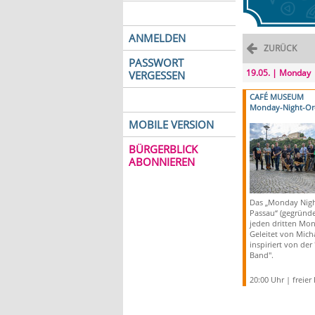
ANMELDEN
ZURÜCK
PASSWORT
19.05. | Monday
VERGESSEN
CAFÉ MUSEUM
Monday-Night-Or
MOBILE VERSION
BÜRGERBLICK
ABONNIEREN
Das „Monday Nigh
Passau“ (gegründet
jeden dritten Mo
Geleitet von Mich
inspiriert von der
Band".
20:00 Uhr | freier E