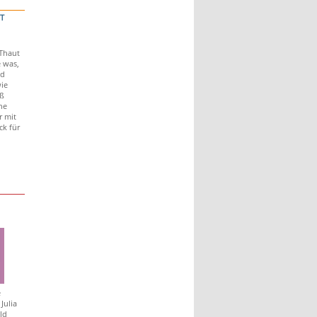
T
Thaut
e was,
nd
wie
ß
ne
r mit
ck für
e
Julia
ld