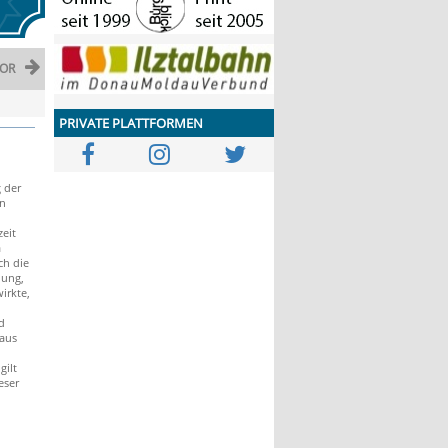
OR
PRIVATE PLATTFORMEN
g der
in
eit
a
ch die
dung,
irkte,
d
aus
ilt
eser