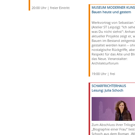
MUSEUM MODERNER KUNS
20:00 Uhr | freier Eintritt
Bauen heute und gestern
Werkvortrag von Sebastian 
(Atelier ST Leipzig): "Ich seh
was Du nicht siehst": Anha
aktueller Projekte zeigt er, 
Bauen im Bestand zeitgemä
gestaltet werden kann – oh
nostalgische Rückgriffe, abe
Respekt für das Alte und Bli
das Neue. Veranstalter:
Architekturforum
19:00 Uhr | frei
SCHARFRICHTERHAUS
Lesung: Julia Schoch
Zum Abschluss ihrer Trilogi
„Biographie einer Frau“ liest 
Schoch aus dem Roman „Wi