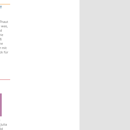
T
Thaut
e was,
nd
wie
ß
ne
r mit
ck für
e
Julia
ld