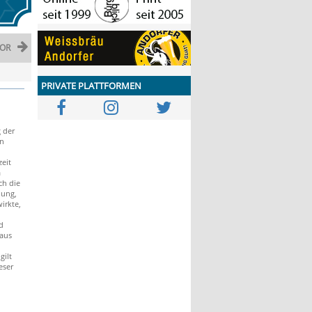
OR
PRIVATE PLATTFORMEN
g der
in
eit
a
ch die
dung,
irkte,
d
aus
ilt
eser