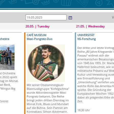
V
20.05. | Tuesday
21.05. | Wednesday
CAFÉ MUSEUM
UNIVERSITÄT
chestra
Maxi-Pongratz-Duo
NS-Forschung
Der dritte und letzte Vortra
Reihe „80 Jahre Kriegsende 
Passau“ widmet sich der
amerikanischen Besatzungsz
von 1945 bis 1955. Dr. Mari
Halbritter beleuchtet, wie si
militärische Präsenz auf Bil
t Orchestra
Kultur und Verwaltung ausw
 2022) spielt
wie Entnazifizierung und
ntag im Monat.
„Umerziehung“ verliefen un
ael Beck,
Mit seiner Oberammergauer
welche Rolle das Amerika-H
 "Mingus Big
Blasmusikgruppe "Kofelgschroa"
spielte. Die Gründung der
wurde Akkordeonspieler Maxi
Europäischen Wochen 1952 g
Pongratz bekannt. Die Reihe
dabei als prägendes Erbe di
bringt jeden dritten Dienstag im
intritt
Zeit.
Monat Folk, Blues und Mundart
auf die Bühne. Sein Partner am
18:30 Uhr
Kontrabass: Simon Ackermann.