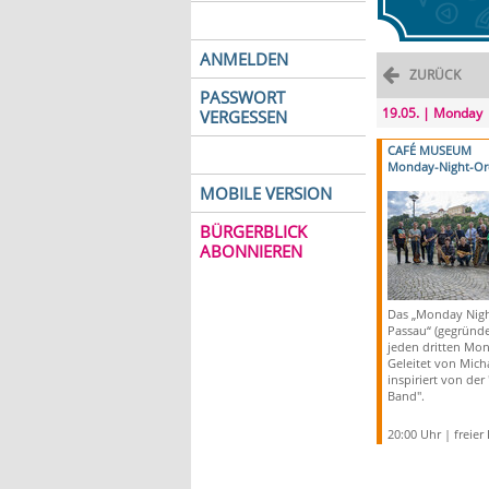
ANMELDEN
ZURÜCK
PASSWORT
19.05. | Monday
VERGESSEN
CAFÉ MUSEUM
Monday-Night-Or
MOBILE VERSION
BÜRGERBLICK
ABONNIEREN
Das „Monday Nigh
Passau“ (gegründet
jeden dritten Mo
Geleitet von Mich
inspiriert von der
Band".
20:00 Uhr | freier E