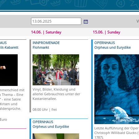
V
14.06. | Saturday
15.06. | Sunday
HAUS
INNPROMENADE
OPERNHAUS
lit-Kabarett
Flohmarkt
Orpheus und Eurydike
Vinyl, Bilder, Kleidung und
Zimmerschied mit
allerlei Gebrauchtes unter der
n Thema – Eine
Kastanienallee.
- eine Satire
 Krisen und
Widersprüche.
08:00 Uhr | frei
 Euro
OPERNHAUS
Orpheus und Eurydike
Letzte Aufführung der Oper
Christoph Willibald Glucks 
1787).