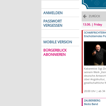
ANMELDEN
ZURÜCK
PASSWORT
13.06. | Friday
VERGESSEN
SCHARFRICHTER
Erschütterndes Po
MOBILE VERSION
BÜRGERBLICK
ABONNIEREN
Kabarettist Sigi 
seinem Werk „Kei
deutsche Antwort“ 
über Angstkultur,
gesellschaftliche 
20:00 Uhr | ab 34
ZAUBERBERG
Becks Band