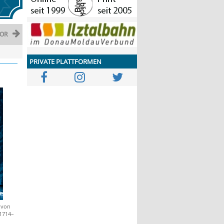
OR
PRIVATE PLATTFORMEN
 von
(1714–