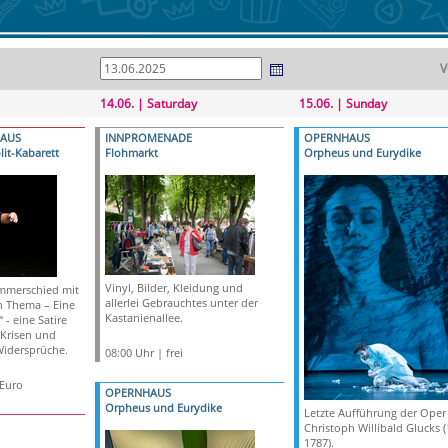
V
14.06. | Saturday
15.06. | Sunday
HAUS
INNPROMENADE
OPERNHAUS
lit-Kabarett
Flohmarkt
Orpheus und Eurydike
Vinyl, Bilder, Kleidung und
Zimmerschied mit
allerlei Gebrauchtes unter der
n Thema – Eine
Kastanienallee.
- eine Satire
 Krisen und
Widersprüche.
08:00 Uhr | frei
 Euro
OPERNHAUS
Orpheus und Eurydike
Letzte Aufführung der Oper
Christoph Willibald Glucks 
1787).