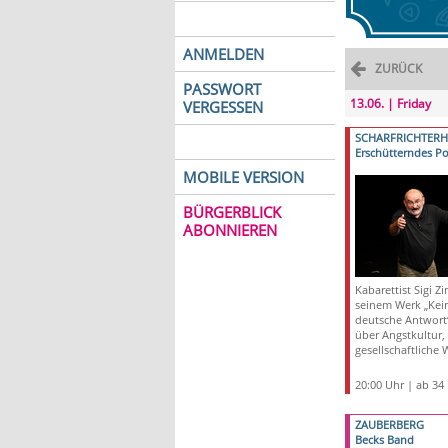
ANMELDEN
ZURÜCK
PASSWORT
13.06. | Friday
VERGESSEN
SCHARFRICHTER
Erschütterndes Po
MOBILE VERSION
BÜRGERBLICK
ABONNIEREN
Kabarettist Sigi 
seinem Werk „Kei
deutsche Antwort“ 
über Angstkultur,
gesellschaftliche 
20:00 Uhr | ab 34
ZAUBERBERG
Becks Band