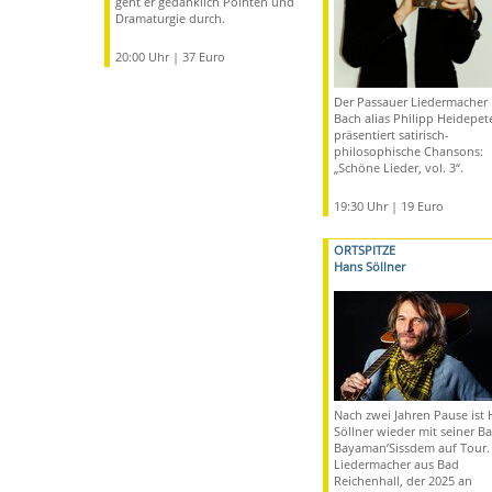
geht er gedanklich Pointen und
Dramaturgie durch.
20:00 Uhr | 37 Euro
Der Passauer Liedermacher 
Bach alias Philipp Heidepet
präsentiert satirisch-
philosophische Chansons:
„Schöne Lieder, vol. 3“.
19:30 Uhr | 19 Euro
ORTSPITZE
Hans Söllner
Nach zwei Jahren Pause ist
Söllner wieder mit seiner B
Bayaman’Sissdem auf Tour.
Liedermacher aus Bad
Reichenhall, der 2025 an