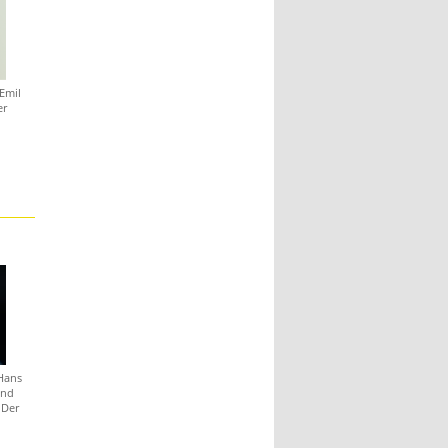
Emil
er
 Hans
and
 Der