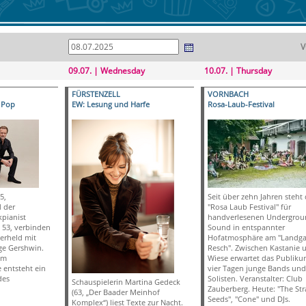
V
09.07. | Wednesday
10.07. | Thursday
FÜRSTENZELL
VORNBACH
 Pop
EW: Lesung und Harfe
Rosa-Laub-Festival
5,
Seit über zehn Jahren steht
 der
"Rosa Laub Festival" für
pianist
handverlesenen Undergrou
 53, verbinden
Sound in entspannter
erheld mit
Hofatmosphäre am "Landga
e Gershwin.
Resch". Zwischen Kastanie 
em
Wiese erwartet das Publiku
 entsteht ein
vier Tagen junge Bands und
des
Solisten. Veranstalter: Club
Schauspielerin Martina Gedeck
Zauberberg. Heute: "The St
(63, „Der Baader Meinhof
Seeds", "Cone" und DJs.
Komplex“) liest Texte zur Nacht.