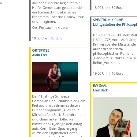
ro
Xavier de Maistre begleitet mit
Harfe. Gemeinsam gestalten sie
18:00 Uhr | 59 Euro
ein literarisch-musikalisches
Programm über das Unbewusste
SPECTRUM KIRCHE
und Imaginäre.
Lichtgestalten der Philosop
Ort: Festsaal im Kloster
Dr. Roland Feucht stellt Volt
19:30 Uhr | 45 Euro
(1694–1778) vor – Aufklärer,
Kritiker sozialer Missstände
Autor des satirisch-
ORTSPITZE
philosophischen Romans
Alain Frei
„Candide“. Auftakt zur neu
Reihe „Vor Kant“.
19:00 Uhr | 10 Euro
EW-SAAL
Emil Bach
Der 41-jährige Schweizer
Comedian und Schauspieler Alain
Frei tourt mit seinem sechsten
Bühnenprogramm „Alles neu“.
Mit scharfem Blick, Selbstironie
und charmanter Höflichkeit
nimmt der 41-Jährige den Alltag
aufs Korn. Beim Spaziergang
durch den Englischen Garten