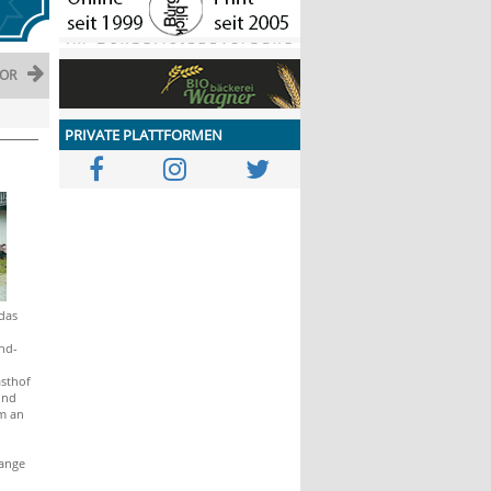
OR
PRIVATE PLATTFORMEN
 das
nd-
sthof
und
m an
range