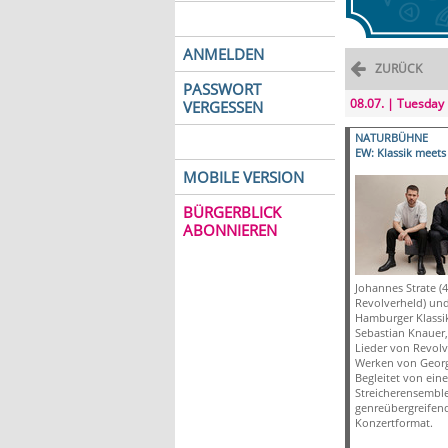
ANMELDEN
ZURÜCK
PASSWORT
08.07. | Tuesday
VERGESSEN
NATURBÜHNE
EW: Klassik meets
MOBILE VERSION
BÜRGERBLICK
ABONNIEREN
Johannes Strate (4
Revolverheld) und
Hamburger Klassik
Sebastian Knauer,
Lieder von Revolv
Werken von Georg
Begleitet von ein
Streicherensemble
genreübergreifen
Konzertformat.