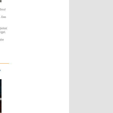
-Soul
. Das
leitet
rgel.
n
die
&