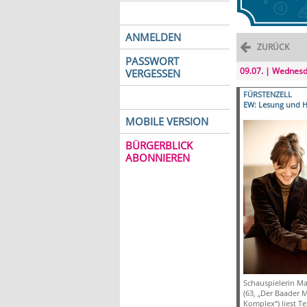
ANMELDEN
ZURÜCK
PASSWORT
09.07. | Wednes
VERGESSEN
FÜRSTENZELL
EW: Lesung und H
MOBILE VERSION
BÜRGERBLICK
ABONNIEREN
Schauspielerin Ma
(63, „Der Baader 
Komplex“) liest Te