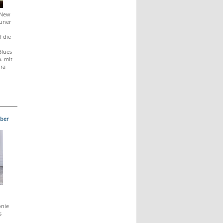
 New
uner
 die
Blues
. mit
ra
ber
onie
s