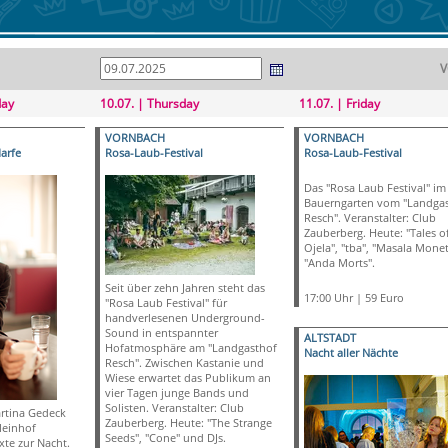
V
day
10.07. | Thursday
11.07. | Friday
VORNBACH
VORNBACH
arfe
Rosa-Laub-Festival
Rosa-Laub-Festival
Das "Rosa Laub Festival" im
Bauerngarten vom "Landga
Resch". Veranstalter: Club
Zauberberg. Heute: "Tales o
Ojela", "tba", "Masala Monet
"Anda Morts".
Seit über zehn Jahren steht das
17:00 Uhr | 59 Euro
"Rosa Laub Festival" für
handverlesenen Underground-
Sound in entspannter
ALTSTADT
Hofatmosphäre am "Landgasthof
Nacht aller Nächte
Resch". Zwischen Kastanie und
Wiese erwartet das Publikum an
vier Tagen junge Bands und
Solisten. Veranstalter: Club
rtina Gedeck
Zauberberg. Heute: "The Strange
Meinhof
Seeds", "Cone" und DJs.
xte zur Nacht.