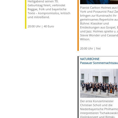
Heiligabend seinen 70.
Geburtstag feiert, verbindet
Pianist Carlton Holmes aus
Reggae, Folk und bayerische
York und Posaunist Paul Za
Texte – kompromisslos, kritisch
bringen zur Kunstnacht ihr
und mitreißend.
gemeinsames Repertoire auf
Bühne: Klassiker und
20:00 Uhr | 40 Euro
Entdeckungen aus Gospel, 
und Jazz. Holmes spielte u. a
Stevie Wonder und Cassand
Wilson.
20:00 Uhr | frei
NATURBÜHNE
Passauer Sommernachtszau
Der erste Konzertmeister
Christian Scholl und die
Niederbayerische Philharm
interpretieren Tschaikowski
Violinkonzert und Rimski-