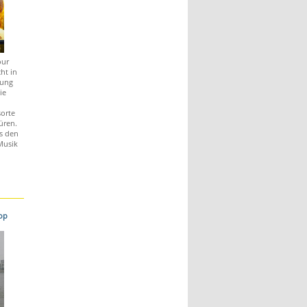
our
ht in
zung
ie
,
orte
üren.
s den
Musik
op