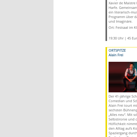
Xavier de Maistre 
Harfe. Gemeinsam 
ein literarisch-mu
Programm über d
und Imaginäre.
Ort: Festsaal im K
19:30 Uhr | 45 Eu
ORTSPITZE
Alain Frei
Der 41-jährige Sc
Comedian und Sch
Alain Frei tourt m
sechsten Bühnen
„Alles neu“. Mit s
Selbstironie und 
Höflichkeit nimmt
den Alltag aufs K
Spaziergang durc