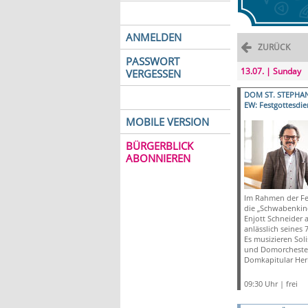
ANMELDEN
ZURÜCK
PASSWORT
13.07. | Sunday
VERGESSEN
DOM ST. STEPHA
EW: Festgottesdie
MOBILE VERSION
BÜRGERBLICK
ABONNIEREN
Im Rahmen der Fes
die „Schwabenkin
Enjott Schneider 
anlässlich seines 
Es musizieren Sol
und Domorchester.
Domkapitular Heri
09:30 Uhr | frei