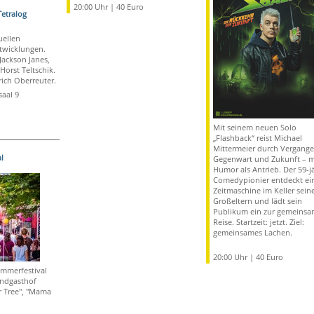
20:00 Uhr | 40 Euro
Tetralog
uellen
twicklungen.
Jackson Janes,
Horst Teltschik.
ich Oberreuter.
aal 9
Mit seinem neuen Solo
„Flashback“ reist Michael
Mittermeier durch Vergange
l
Gegenwart und Zukunft – m
Humor als Antrieb. Der 59-j
Comedypionier entdeckt ei
Zeitmaschine im Keller sein
Großeltern und lädt sein
Publikum ein zur gemeins
Reise. Startzeit: jetzt. Ziel:
gemeinsames Lachen.
20:00 Uhr | 40 Euro
ommerfestival
ndgasthof
r Tree", "Mama