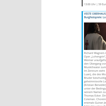
13:00 Uhr | 59 Eu
VESTE OBERHAUS
Burgfestspiele: L
Richard Wagners 
Oper „Lohengrin“,
Weimar uraufgefüh
den Übergang vom
Musiktheater zum
Im Zentrum steht E
Luan), die des Mo
Bruder beschuldig
geheimnisvolle L
(Kristian Benedikt)
unter der Bedingu
seinem Namen zu f
Thomas Ecker. Dirig
Coleman. Chorein
erstmals Guiran Je