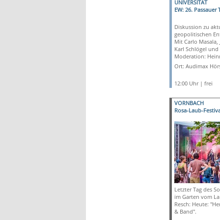
UNIVERSITÄT
EW: 26. Passauer 
Diskussion zu akt
geopolitischen En
Mit Carlo Masala, 
Karl Schlögel und 
Moderation: Heinr
Ort: Audimax Hörs
12:00 Uhr | frei
VORNBACH
Rosa-Laub-Festiva
Letzter Tag des S
im Garten vom La
Resch: Heute: "He
& Band".