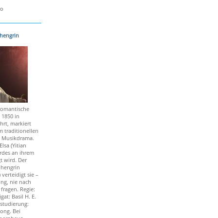
ro
ohengrin
romantische
 1850 in
rt, markiert
 traditionellen
 Musikdrama.
lsa (Yitian
rdes an ihrem
t wird. Der
ohengrin
 verteidigt sie –
ng, nie nach
ragen. Regie:
at: Basil H. E.
studierung:
ong. Bei