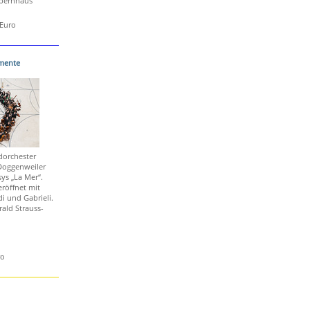
Opernhaus
 Euro
emente
orchester
 Doggenweiler
ys „La Mer“.
röffnet mit
i und Gabrieli.
rald Strauss-
ro