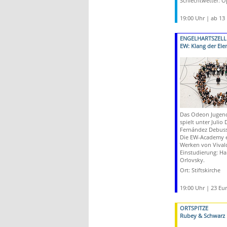
Schlechtwetter: 
19:00 Uhr | ab 13
ENGELHARTSZELL
EW: Klang der El
Das Odeon Jugend
spielt unter Julio
Fernández Debuss
Die EW-Academy e
Werken von Vivald
Einstudierung: Ha
Orlovsky.
Ort: Stiftskirche
19:00 Uhr | 23 Eu
ORTSPITZE
Rubey & Schwarz