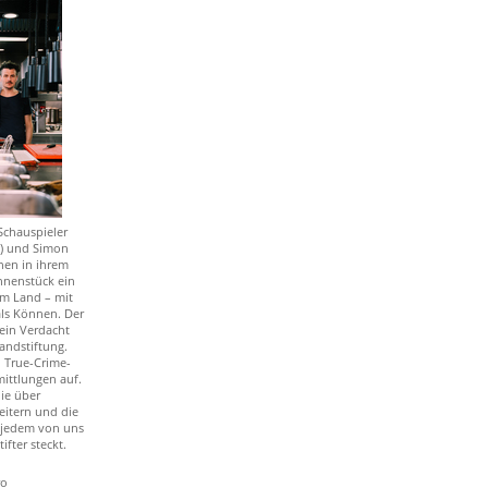
Schauspieler
) und Simon
fnen in ihrem
nenstück ein
em Land – mit
ls Können. Der
ein Verdacht
andstiftung.
d True-Crime-
ittlungen auf.
ie über
eitern und die
n jedem von uns
ifter steckt.
ro