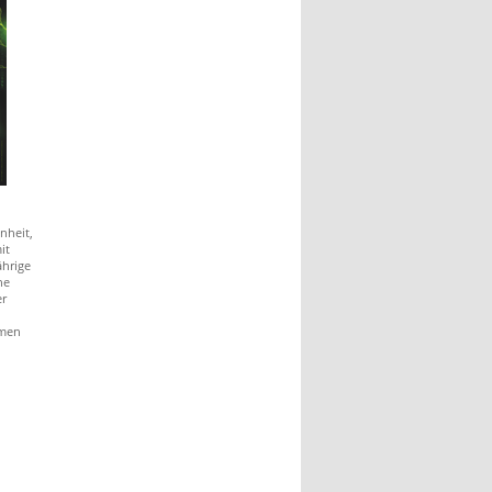
nheit,
it
ährige
ne
er
amen