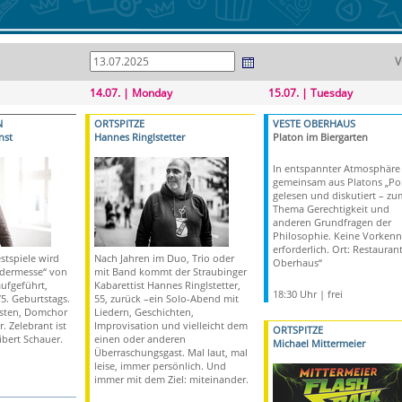
V
14.07. | Monday
15.07. | Tuesday
N
ORTSPITZE
VESTE OBERHAUS
nst
Hannes Ringlstetter
Platon im Biergarten
In entspannter Atmosphäre
gemeinsam aus Platons „Pol
gelesen und diskutiert – zu
Thema Gerechtigkeit und
anderen Grundfragen der
Philosophie. Keine Vorkenn
erforderlich. Ort: Restauran
tspiele wird
Nach Jahren im Duo, Trio oder
Oberhaus“
dermesse“ von
mit Band kommt der Straubinger
aufgeführt,
Kabarettist Hannes Ringlstetter,
18:30 Uhr | frei
75. Geburtstags.
55, zurück –ein Solo-Abend mit
isten, Domchor
Liedern, Geschichten,
 Zelebrant ist
Improvisation und vielleicht dem
ORTSPITZE
bert Schauer.
einen oder anderen
Michael Mittermeier
Überraschungsgast. Mal laut, mal
leise, immer persönlich. Und
immer mit dem Ziel: miteinander.