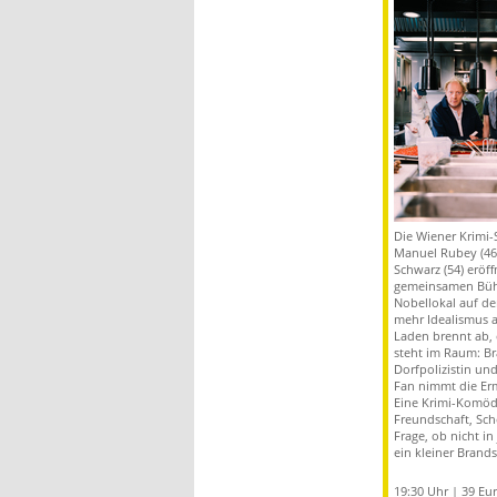
Die Wiener Krimi-
Manuel Rubey (46
Schwarz (54) eröf
gemeinsamen Büh
Nobellokal auf d
mehr Idealismus a
Laden brennt ab, 
steht im Raum: Br
Dorfpolizistin un
Fan nimmt die Erm
Eine Krimi-Komöd
Freundschaft, Sch
Frage, ob nicht i
ein kleiner Brandst
19:30 Uhr | 39 Eu