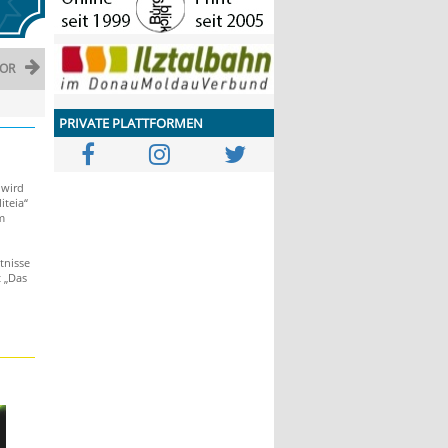
OR
PRIVATE PLATTFORMEN
 wird
iteia“
m
tnisse
t „Das