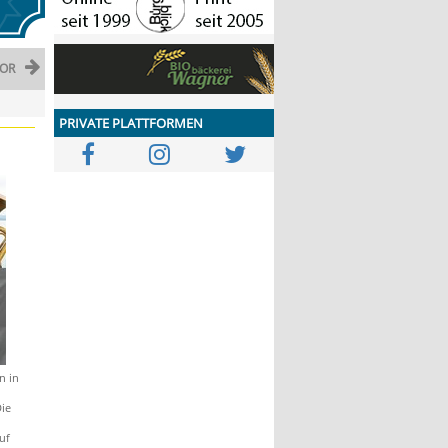
OR
PRIVATE PLATTFORMEN
n in
ie
uf