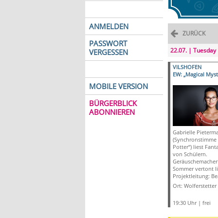
ANMELDEN
ZURÜCK
PASSWORT
22.07. | Tuesday
VERGESSEN
VILSHOFEN
EW: „Magical Myst
MOBILE VERSION
BÜRGERBLICK
ABONNIEREN
Gabrielle Pieterm
(Synchronstimme 
Potter“) liest Fan
von Schülern.
Geräuschemacheri
Sommer vertont li
Projektleitung: Be
Ort: Wolferstetter 
19:30 Uhr | frei