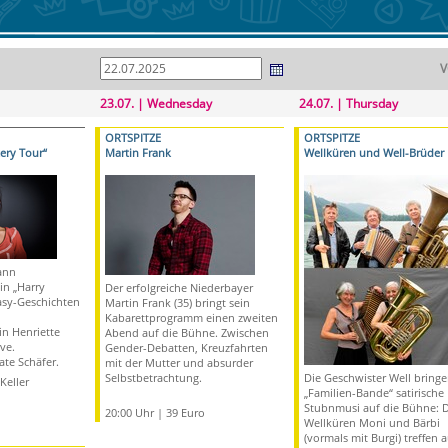
V
23.07. | Wednesday
24.07. | Thursday
ORTSPITZE
ORTSPITZE
ery Tour“
Martin Frank
Wellküren und Well-Brüder
ann
in „Harry
Der erfolgreiche Niederbayer
tasy-Geschichten
Martin Frank (35) bringt sein
Kabarettprogramm einen zweiten
n Henriette
Abend auf die Bühne. Zwischen
ve.
Gender-Debatten, Kreuzfahrten
ate Schäfer.
mit der Mutter und absurder
Selbstbetrachtung.
Die Geschwister Well bringe
Keller
„Familien-Bande“ satirische
Stubnmusi auf die Bühne: D
20:00 Uhr | 39 Euro
Wellküren Moni und Bärbi
(vormals mit Burgi) treffen a