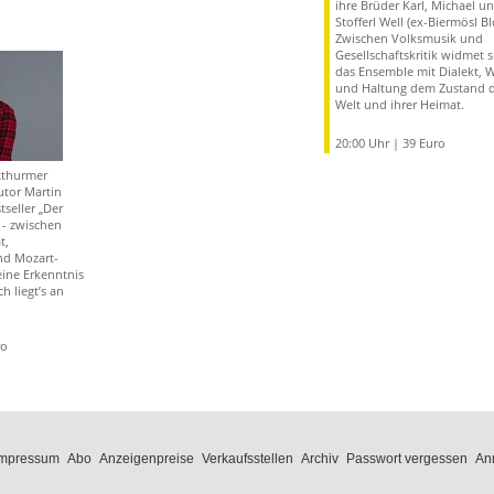
ihre Brüder Karl, Michael u
Stofferl Well (ex-Biermösl Bl
Zwischen Volksmusik und
Gesellschaftskritik widmet s
das Ensemble mit Dialekt, W
und Haltung dem Zustand d
Welt und ihrer Heimat.
20:00 Uhr | 39 Euro
tthurmer
utor Martin
tseller „Der
 - zwischen
t,
d Mozart-
 eine Erkenntnis
h liegt’s an
ro
Impressum
Abo
Anzeigenpreise
Verkaufsstellen
Archiv
Passwort vergessen
An