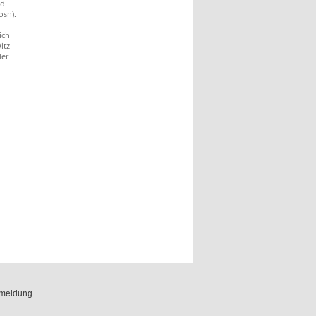
nd
osn).
ich
itz
er
meldung