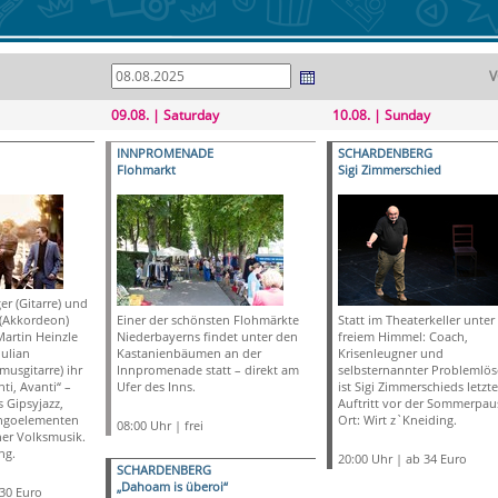
V
09.08. | Saturday
10.08. | Sunday
INNPROMENADE
SCHARDENBERG
Flohmarkt
Sigi Zimmerschied
r (Gitarre) und
 (Akkordeon)
Einer der schönsten Flohmärkte
Statt im Theaterkeller unter
Martin Heinzle
Niederbayerns findet unter den
freiem Himmel: Coach,
Julian
Kastanienbäumen an der
Krisenleugner und
usgitarre) ihr
Innpromenade statt – direkt am
selbsternannter Problemlöse
i, Avanti“ –
Ufer des Inns.
ist Sigi Zimmerschieds letzte
 Gipsyjazz,
Auftritt vor der Sommerpau
angoelementen
Ort: Wirt z`Kneiding.
08:00 Uhr | frei
her Volksmusik.
ng.
20:00 Uhr | ab 34 Euro
SCHARDENBERG
„Dahoam is überoi“
,30 Euro