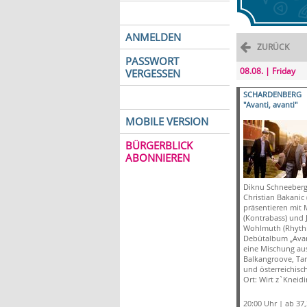
ANMELDEN
ZURÜCK
PASSWORT
08.08. | Friday
VERGESSEN
SCHARDENBERG
"Avanti, avanti"
MOBILE VERSION
BÜRGERBLICK
ABONNIEREN
Diknu Schneeberge
Christian Bakanic
präsentieren mit 
(Kontrabass) und 
Wohlmuth (Rhythm
Debütalbum „Avant
eine Mischung aus
Balkangroove, T
und österreichisc
Ort: Wirt z`Kneidi
20:00 Uhr | ab 37