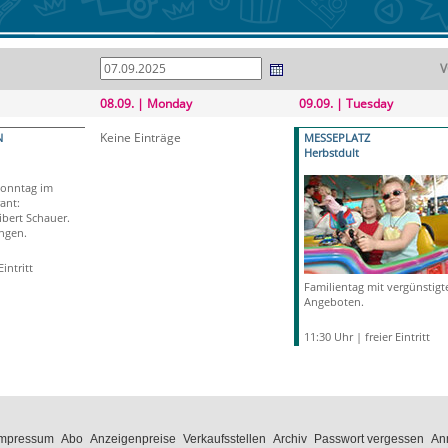
V
08.09. | Monday
09.09. | Tuesday
Keine Einträge
N
MESSEPLATZ
Herbstdult
onntag im
ant:
bert Schauer.
ngen.
intritt
Familientag mit vergünstigt
Angeboten.
11:30 Uhr | freier Eintritt
Impressum
Abo
Anzeigenpreise
Verkaufsstellen
Archiv
Passwort vergessen
An