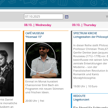
V
08.10. | Wednesday
09.10. | Thursday
CAFÉ MUSEUM
SPECTRUM KIRCHE
"Hoersaal 15"
Lichtgestalten der Philosop
In dieser Reihe stellt Philos
Professor Christian Thies,67
Genfer Denker Jean-Jacques
Rousseau (1712–1778) vor. E
beeinflusste mit seinen Schr
zentrale Entwicklungen der
Moderne – von der
Französischen Revolution bi
Romantik und Kants
Moralphilosophie.
Einmal im Monat kuratiert
Chansonnier Emil Bach ein
19:00 Uhr | 10 Euro
Programm mit neuen Stimmen
und frischen Ideen.
REDOUTE
rist Daniel
Liegekonzert
20:00 Uhr | frei
die monatliche
Musikern an