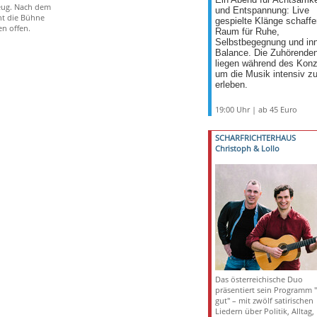
Ein Abend für Achtsamke
eug. Nach dem
und Entspannung: Live
ht die Bühne
gespielte Klänge schaffe
en offen.
Raum für Ruhe,
Selbstbegegnung und in
Balance. Die Zuhörende
liegen während des Konz
um die Musik intensiv z
erleben.
19:00 Uhr | ab 45 Euro
SCHARFRICHTERHAUS
Christoph & Lollo
Das österreichische Duo
präsentiert sein Programm "
gut" – mit zwölf satirischen
Liedern über Politik, Alltag,