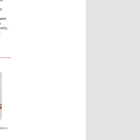
it
n
nere
n
erts,
u
Alles