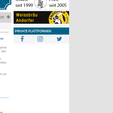
OR
PRIVATE PLATTFORMEN
hie
ophie-
, den
r
iften
s zur