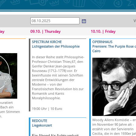
V
day
09.10. | Thursday
10.10. | Friday
SPECTRUM KIRCHE
OPERNHAUS
Lichtgestalten der Philosophie
Premiere: The Purple Rose 
Cairo
In dieser Reihe stellt Philosophie-
Professor Christian Thies,67, den
Genfer Denker Jean-Jacques
Rousseau (1712–1778) vor. Er
beeinflusste mit seinen Schriften
zentrale Entwicklungen der
Moderne – von der
Französischen Revolution bis zur
Romantik und Kants
Moralphilosophie.
uratiert
 Bach ein
19:00 Uhr | 10 Euro
uen Stimmen
n.
Woody Allens Komödie – er
REDOUTE
im November 90 Jahre alt -
Liegekonzert
erzählt von der Serviererin
Cecilia, die in den 1930er Ja