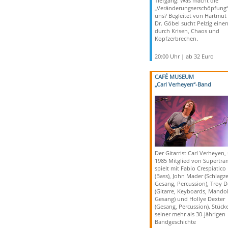
Tiefgang: Was macht die
„Veränderungserschöpfung“
uns? Begleitet von Hartmut
Dr. Göbel sucht Pelzig eine
durch Krisen, Chaos und
Kopfzerbrechen
.
20:00 Uhr | ab 32 Euro
CAFÉ MUSEUM
„Carl Verheyen“-Band
Der Gitarrist Carl Verheyen, 
1985 Mitglied von Supertra
spielt mit Fabio Crespiatico
(Bass), John Mader (Schlagz
Gesang, Percussion), Troy D
(Gitarre, Keyboards, Mandol
Gesang) und Hollye Dexter
(Gesang, Percussion). Stück
seiner mehr als 30-jährigen
Bandgeschichte