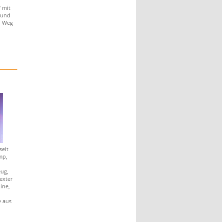
 mit
 und
n Weg
seit
mp,
eug,
exter
ine,
e aus