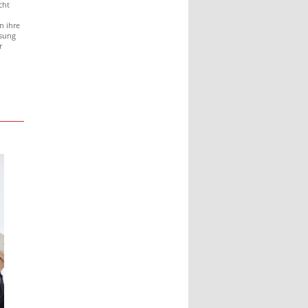
cht
n ihre
ssung
r