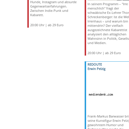
Hunde, Instagram und absurde
In seinem Programm – "Irre 
Gegenwartserfahrungen.
menschlich" fragt der
Zwischen Indie-Punk und
schwäbische Ex-Lehrer Tho
Kabarett.
Schreckenberger: Ist die Wel
Irrenhaus – und warum bin 
20:00 Uhr | ab 29 Euro
mittendrin? Der vielfach
ausgezeichnete Kabarettist
analysiert den alltäglichen
Wahnsinn in Politik, Gesells
und Medien.
20:00 Uhr | ab 29 Euro
REDOUTE
Erwin Pelzig
Frank-Markus Barwasser bri
seine Kunstfigur Erwin Pelzi
gewohntem Humor und