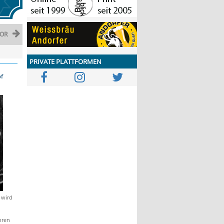
OR
PRIVATE PLATTFORMEN
of
 wird
hren