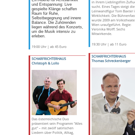
Ein Abend für Achtsamkeit
in ihrem Lieblingsfilm Zuflu
und Entspannung: Live
sucht. Eines Tages steigt die
gespielte Klänge schaffen
Leinwandfigur Tom Baxter i
Raum für Ruhe,
Wirklichkeit. Die Bühnenfa
Selbstbegegnung und innere
wurde 2009 am Volkstheate
Balance. Die Zuhörenden
Wien uraufgeführt. Regie:
liegen während des Konzerts,
Veronika Wolff. Sechs
um die Musik intensiv zu
Mitwirkende.
erleben.
19:30 Uhr | ab 11 Euro
19:00 Uhr | ab 45 Euro
SCHARFRICHTERHAUS
SCHARFRICHTERHAUS
Thomas Schreckenberger
Christoph & Lollo
Das österreichische Duo
präsentiert sein Programm "Alles
gut" – mit zwölf satirischen
Liedern über Politik, Alltag,