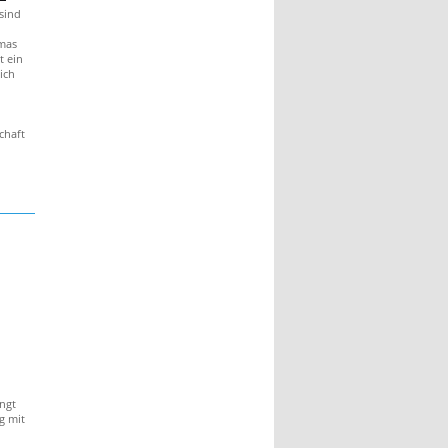
sind
mas
t ein
ich
chaft
ngt
g mit