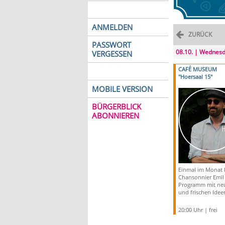
ANMELDEN
ZURÜCK
PASSWORT
08.10. | Wednes
VERGESSEN
CAFÉ MUSEUM
"Hoersaal 15"
MOBILE VERSION
BÜRGERBLICK
ABONNIEREN
Einmal im Monat k
Chansonnier Emil
Programm mit ne
und frischen Idee
20:00 Uhr | frei