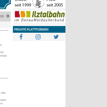
OR
PRIVATE PLATTFORMEN
es
 An
milian
n das
eodor
he