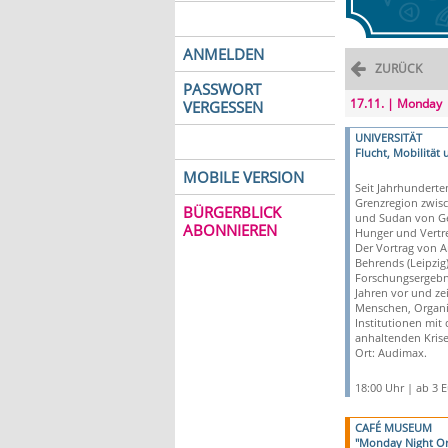
ANMELDEN
ZURÜCK
PASSWORT
17.11. | Monday
VERGESSEN
UNIVERSITÄT
Flucht, Mobilität 
MOBILE VERSION
Seit Jahrhunderten
Grenzregion zwis
BÜRGERBLICK
und Sudan von Ge
ABONNIEREN
Hunger und Vertr
Der Vortrag von 
Behrends (Leipzig) 
Forschungsergebn
Jahren vor und zei
Menschen, Organi
Institutionen mit
anhaltenden Kris
Ort: Audimax.
18:00 Uhr | ab 3 
CAFÉ MUSEUM
"Monday Night Or