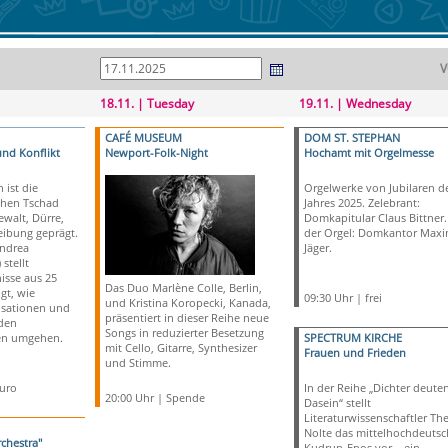
V
18.11. | Tuesday
19.11. | Wednesday
CAFÉ MUSEUM
DOM ST. STEPHAN
und Konflikt
Newport-Folk-Night
Hochamt mit Orgelmesse
 ist die
Orgelwerke von Jubilaren d
chen Tschad
Jahres 2025. Zelebrant:
walt, Dürre,
Domkapitular Claus Bittner.
eibung geprägt.
der Orgel: Domkantor Maxi
Andrea
Jäger.
stellt
isse aus 25
Das Duo Marlène Colle, Berlin,
gt, wie
09:30 Uhr | frei
und Kristina Koropecki, Kanada,
sationen und
präsentiert in dieser Reihe neue
 den
Songs in reduzierter Besetzung
en umgehen.
SPECTRUM KIRCHE
mit Cello, Gitarre, Synthesizer
Frauen und Frieden
und Stimme.
Euro
In der Reihe „Dichter deute
20:00 Uhr | Spende
Dasein“ stellt
Literaturwissenschaftler Th
Nolte das mittelhochdeutsc
chestra"
Kudrun-Epos vor – ein