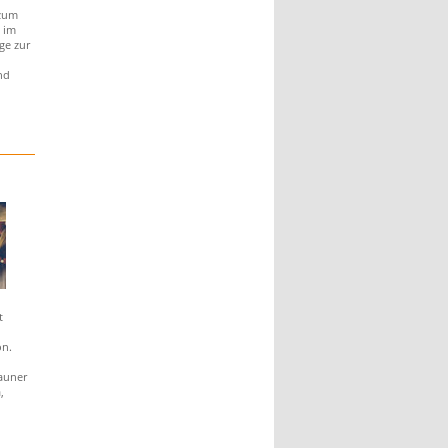
 zum
 im
ge zur
nd
t
on.
Zauner
,