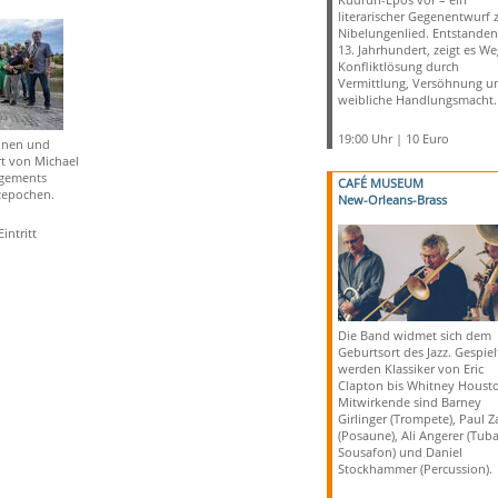
literarischer Gegenentwurf
Nibelungenlied. Entstanden
13. Jahrhundert, zeigt es We
Konfliktlösung durch
Vermittlung, Versöhnung u
weibliche Handlungsmacht.
19:00 Uhr | 10 Euro
nnen und
t von Michael
agements
CAFÉ MUSEUM
zepochen.
New-Orleans-Brass
intritt
Die Band widmet sich dem
Geburtsort des Jazz. Gespiel
werden Klassiker von Eric
Clapton bis Whitney Houst
Mitwirkende sind Barney
Girlinger (Trompete), Paul 
(Posaune), Ali Angerer (Tuba
Sousafon) und Daniel
Stockhammer (Percussion).