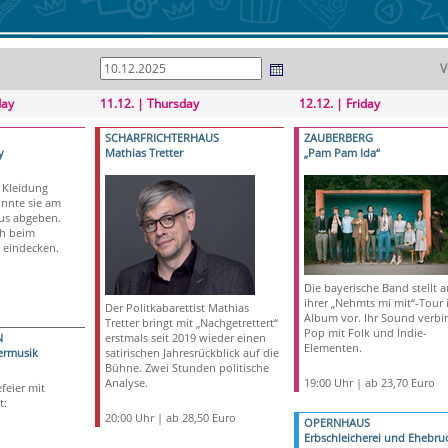
V
day
11.12. | Thursday
12.12. | Friday
SCHARFRICHTERHAUS
ZAUBERBERG
y
Mathias Tretter
„Pam Pam Ida“
 Kleidung
onnte sie am
us abgeben.
ch beim
 eindecken.
Die bayerische Band stellt a
ihrer „Nehmts mi mit“-Tour 
Der Politkabarettist Mathias
Album vor. Ihr Sound verbi
Tretter bringt mit „Nachgetrettert“
Pop mit Folk und Indie-
N
erstmals seit 2019 wieder einen
Elementen.
ermusik
satirischen Jahresrückblick auf die
Bühne. Zwei Stunden politische
Analyse.
19:00 Uhr | ab 23,70 Euro
feier mit
t:
20:00 Uhr | ab 28,50 Euro
OPERNHAUS
Erbschleicherei und Ehebru