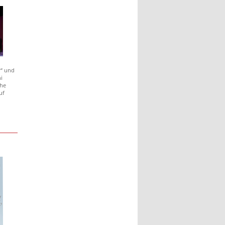
y“ und
i
che
uf