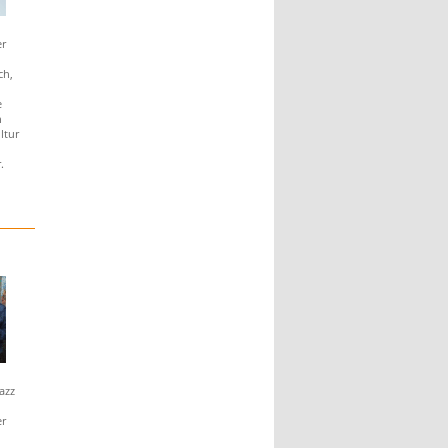
er
ch,
e
h
ltur
.
azz
er