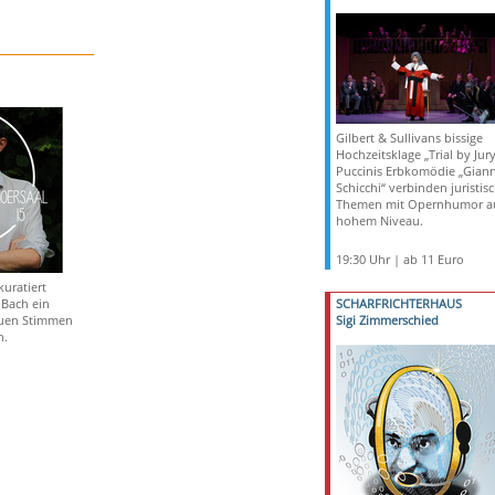
Gilbert & Sullivans bissige
Hochzeitsklage „Trial by Jur
Puccinis Erbkomödie „Giann
Schicchi“ verbinden juristis
Themen mit Opernhumor a
hohem Niveau.
19:30 Uhr | ab 11 Euro
uratiert
 Bach ein
SCHARFRICHTERHAUS
uen Stimmen
Sigi Zimmerschied
n.