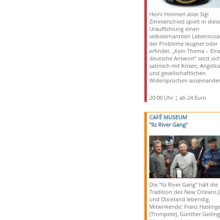
Heini Himmerl alias Sigi
Zimmerschied spielt in dies
Uraufführung einen
selbsternannten Lebenscoa
der Probleme leugnet oder
erfindet. „Kein Thema – Ein
deutsche Antwort“ setzt sic
satirisch mit Krisen, Angstku
und gesellschaftlichen
Widersprüchen auseinander
20:00 Uhr | ab 24 Euro
CAFÉ MUSEUM
"Ilz River Gang"
Die "Ilz River Gang" hält die
Tradition des New Orleans J
und Dixieland lebendig.
Mitwirkende: Franz Hasling
(Trompete), Günther Geiling