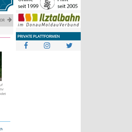
OR
PRIVATE PLATTFORMEN
uf
ihr
ndet
ch