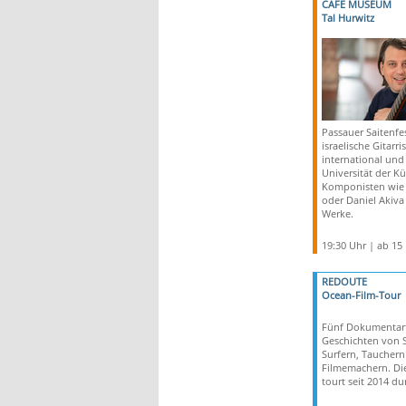
CAFÉ MUSEUM
Tal Hurwitz
Passauer Saitenfes
israelische Gitarri
international und 
Universität der Kü
Komponisten wie 
oder Daniel Akiv
Werke.
19:30 Uhr | ab 15
REDOUTE
Ocean-Film-Tour
Fünf Dokumentarf
Geschichten von S
Surfern, Taucher
Filmemachern. Die
tourt seit 2014 du