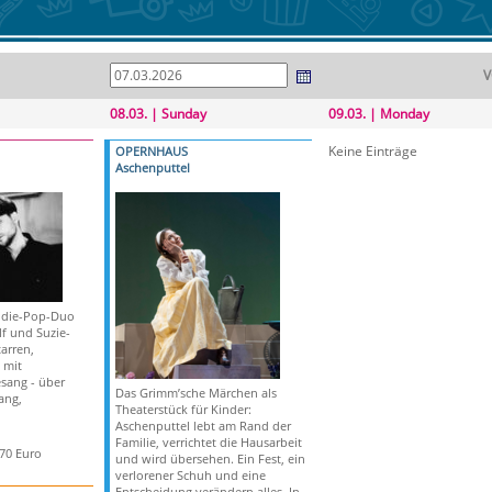
V
08.03. | Sunday
09.03. | Monday
Keine Einträge
OPERNHAUS
Aschenputtel
ndie-Pop-Duo
f und Suzie-
arren,
 mit
sang - über
Das Grimm’sche Märchen als
ang,
Theaterstück für Kinder:
Aschenputtel lebt am Rand der
Familie, verrichtet die Hausarbeit
,70 Euro
und wird übersehen. Ein Fest, ein
verlorener Schuh und eine
Entscheidung verändern alles. In