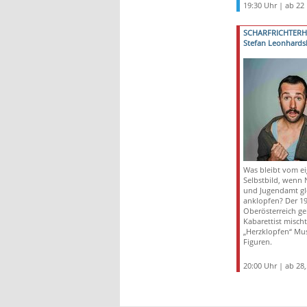
19:30 Uhr | ab 22
SCHARFRICHTER
Stefan Leonhards
Was bleibt vom e
Selbstbild, wenn 
und Jugendamt gle
anklopfen? Der 19
Oberösterreich g
Kabarettist mischt
„Herzklopfen“ Mu
Figuren.
20:00 Uhr | ab 28