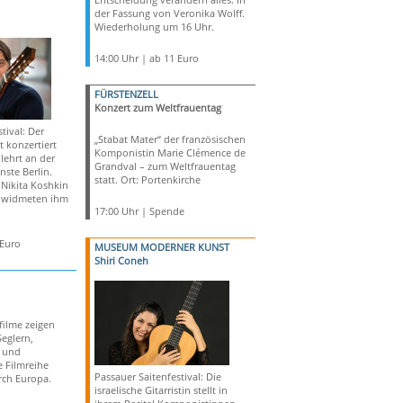
der Fassung von Veronika Wolff.
Wiederholung um 16 Uhr.
14:00 Uhr | ab 11 Euro
FÜRSTENZELL
Konzert zum Weltfrauentag
tival: Der
„Stabat Mater“ der französischen
st konzertiert
Komponistin
Marie Clémence de
lehrt an der
Grandval
– zum Weltfrauentag
nste Berlin.
statt. Ort: Portenkirche
Nikita Koshkin
a widmeten ihm
17:00 Uhr | Spende
 Euro
MUSEUM MODERNER KUNST
Shiri Coneh
ilme zeigen
eglern,
n und
 Filmreihe
Passauer Saitenfestival: Die
rch Europa.
israelische Gitarristin stellt in