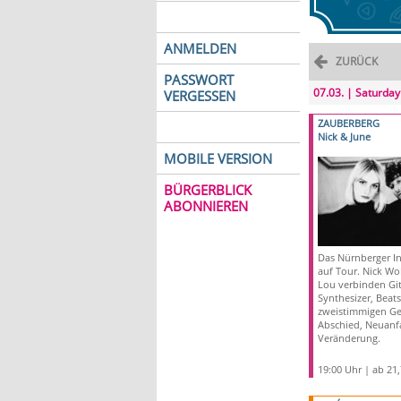
ANMELDEN
ZURÜCK
PASSWORT
07.03. | Saturday
VERGESSEN
ZAUBERBERG
Nick & June
MOBILE VERSION
BÜRGERBLICK
ABONNIEREN
Das Nürnberger I
auf Tour.
Nick Wol
Lou
verbinden Git
Synthesizer, Beats
zweistimmigen Ge
Abschied, Neuanf
Veränderung.
19:00 Uhr | ab 21