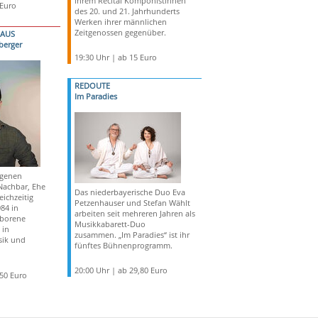
ihrem Recital Komponistinnen
 Euro
des 20. und 21. Jahrhunderts
Werken ihrer männlichen
Zeitgenossen gegenüber.
HAUS
berger
19:30 Uhr | ab 15 Euro
REDOUTE
Im Paradies
igenen
Nachbar, Ehe
Das niederbayerische Duo Eva
ichzeitig
Petzenhauser und Stefan Wählt
84 in
arbeiten seit mehreren Jahren als
eborene
Musikkabarett-Duo
 in
zusammen. „Im Paradies“ ist ihr
sik und
fünftes Bühnenprogramm.
20:00 Uhr | ab 29,80 Euro
,50 Euro