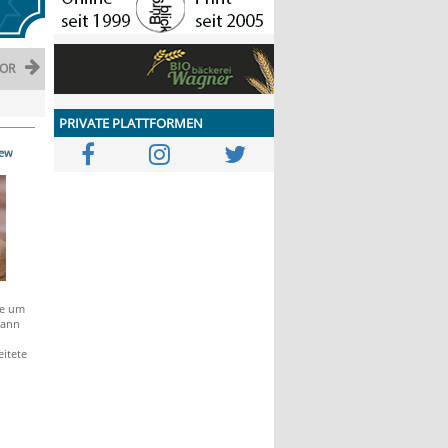
OR
PRIVATE PLATTFORMEN
rew
pe um
mann
itete