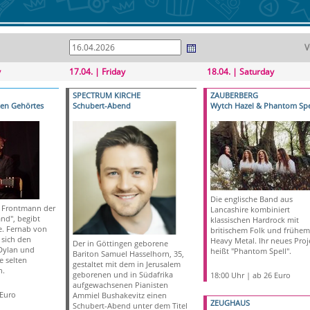
V
y
17.04. | Friday
18.04. | Saturday
SPECTRUM KIRCHE
ZAUBERBERG
ten Gehörtes
Schubert-Abend
Wytch Hazel & Phantom Spe
Die englische Band aus
 Frontmann der
Lancashire kombiniert
nd", begibt
klassischen Hardrock mit
e. Fernab von
britischem Folk und frühem
 sich den
Heavy Metal. Ihr neues Proj
Der in Göttingen geborene
Dylan und
heißt "Phantom Spell".
Bariton Samuel Hasselhorn, 35,
 selten
gestaltet mit dem in Jerusalem
n.
geborenen und in Südafrika
18:00 Uhr | ab 26 Euro
aufgewachsenen Pianisten
 Euro
Ammiel Bushakevitz einen
ZEUGHAUS
Schubert-Abend unter dem Titel