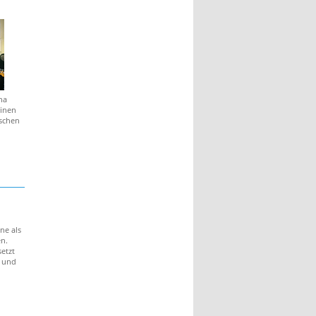
na
einen
schen
ne als
en.
etzt
g und