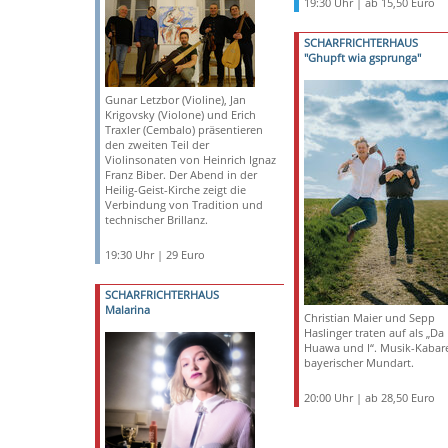
19:30 Uhr | ab 15,50 Euro
SCHARFRICHTERHAUS
"Ghupft wia gsprunga"
Gunar Letzbor (Violine), Jan
Krigovsky (Violone) und Erich
Traxler (Cembalo) präsentieren
den zweiten Teil der
Violinsonaten von Heinrich Ignaz
Franz Biber. Der Abend in der
Heilig-Geist-Kirche zeigt die
Verbindung von Tradition und
technischer Brillanz.
19:30 Uhr | 29 Euro
SCHARFRICHTERHAUS
Malarina
Christian Maier und Sepp
Haslinger traten auf als „Da
Huawa und I“. Musik-Kabare
bayerischer Mundart.
20:00 Uhr | ab 28,50 Euro