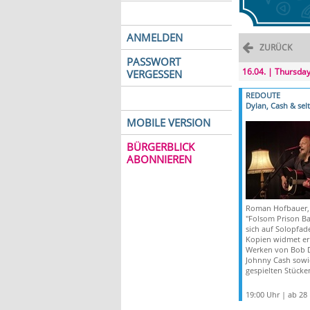
ANMELDEN
ZURÜCK
PASSWORT
16.04. | Thursda
VERGESSEN
REDOUTE
Dylan, Cash & sel
MOBILE VERSION
BÜRGERBLICK
ABONNIEREN
Roman Hofbauer,
"Folsom Prison Ba
sich auf Solopfad
Kopien widmet er
Werken von Bob 
Johnny Cash sowie
gespielten Stücke
19:00 Uhr | ab 28