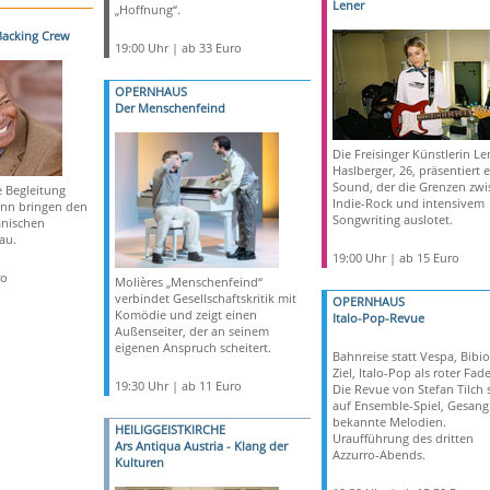
Lener
„Hoffnung“.
 Backing Crew
19:00 Uhr | ab 33 Euro
OPERNHAUS
Der Menschenfeind
Die Freisinger Künstlerin Le
Haslberger, 26, präsentiert 
Sound, der die Grenzen zwi
e Begleitung
Indie-Rock und intensivem
nn bringen den
Songwriting auslotet.
anischen
au.
19:00 Uhr | ab 15 Euro
ro
Molières „Menschenfeind“
verbindet Gesellschaftskritik mit
OPERNHAUS
Komödie und zeigt einen
Italo-Pop-Revue
Außenseiter, der an seinem
eigenen Anspruch scheitert.
Bahnreise statt Vespa, Bibio
Ziel, Italo-Pop als roter Fad
19:30 Uhr | ab 11 Euro
Die Revue von Stefan Tilch s
auf Ensemble-Spiel, Gesan
bekannte Melodien.
HEILIGGEISTKIRCHE
Uraufführung des dritten
Ars Antiqua Austria - Klang der
Azzurro-Abends.
Kulturen